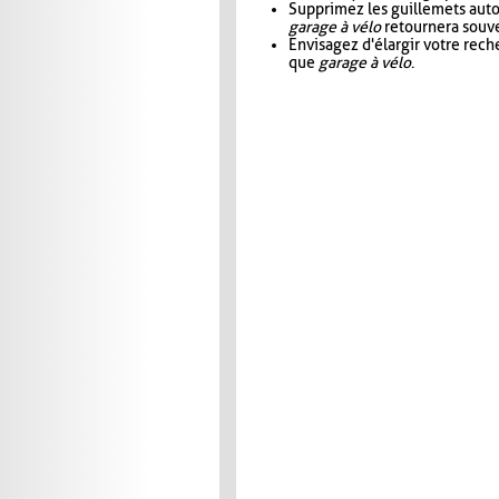
Supprimez les guillemets aut
garage à vélo
retournera souve
Envisagez d'élargir votre rec
que
garage à vélo
.