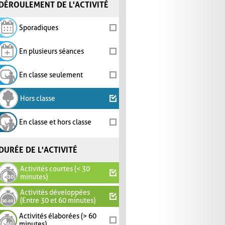
DÉROULEMENT DE L'ACTIVITÉ
Sporadiques
En plusieurs séances
En classe seulement
Hors classe
En classe et hors classe
DURÉE DE L'ACTIVITÉ
Activités courtes (< 30
minutes)
Activités développées
(Entre 30 et 60 minutes)
Activités élaborées (> 60
minutes)