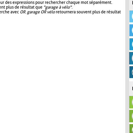
our des expressions pour rechercher chaque mot séparément.
nt plus de résultat que
"garage à vélo"
.
herche avec
OR
.
garage OR vélo
retournera souvent plus de résultat