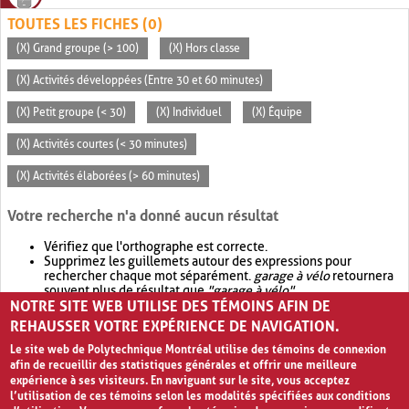
TOUTES LES FICHES (0)
(X) Grand groupe (> 100)
(X) Hors classe
(X) Activités développées (Entre 30 et 60 minutes)
(X) Petit groupe (< 30)
(X) Individuel
(X) Équipe
(X) Activités courtes (< 30 minutes)
(X) Activités élaborées (> 60 minutes)
Votre recherche n'a donné aucun résultat
Vérifiez que l'orthographe est correcte.
Supprimez les guillemets autour des expressions pour
rechercher chaque mot séparément.
garage à vélo
retournera
souvent plus de résultat que
"garage à vélo"
.
NOTRE SITE WEB UTILISE DES TÉMOINS AFIN DE
Envisagez d'élargir votre recherche avec
OR
.
garage OR vélo
retournera souvent plus de résultat que
garage à vélo
.
REHAUSSER VOTRE EXPÉRIENCE DE NAVIGATION.
Le site web de Polytechnique Montréal utilise des témoins de connexion
afin de recueillir des statistiques générales et offrir une meilleure
expérience à ses visiteurs. En naviguant sur le site, vous acceptez
l’utilisation de ces témoins selon les modalités spécifiées aux conditions