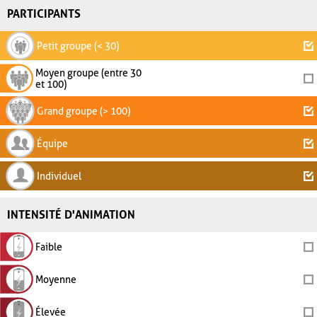
PARTICIPANTS
Petit groupe (< 30)
Moyen groupe (entre 30
et 100)
Grand groupe (> 100)
Équipe
Individuel
INTENSITÉ D'ANIMATION
Faible
Moyenne
Élevée