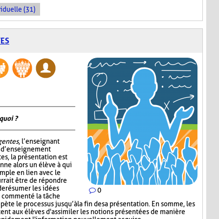
iduelle (31)
TES
quoi ?
igentes
, l’enseignant
e d’enseignement
tes, la présentation est
nne alors un élève à qui
mple en lien avec le
rrait être de répondre
de résumer les idées
0
ir commenté la tâche
épète le processus jusqu’à la fin de sa présentation. En somme, les
nt aux élèves d'assimiler les notions présentées de manière