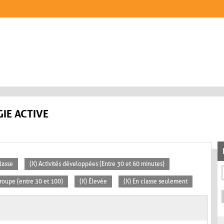
IE ACTIVE
lasse
(X) Activités développées (Entre 30 et 60 minutes)
roupe (entre 30 et 100)
(X) Élevée
(X) En classe seulement