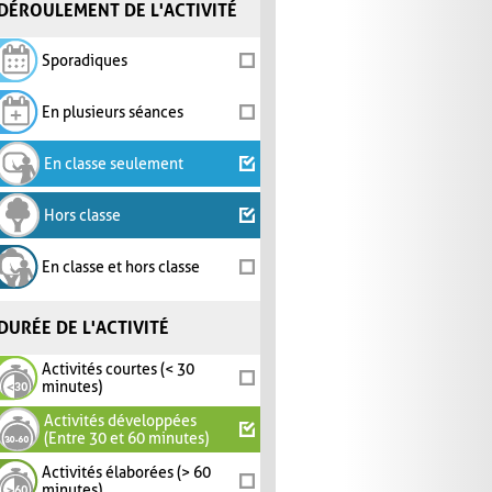
DÉROULEMENT DE L'ACTIVITÉ
Sporadiques
En plusieurs séances
En classe seulement
Hors classe
En classe et hors classe
DURÉE DE L'ACTIVITÉ
Activités courtes (< 30
minutes)
Activités développées
(Entre 30 et 60 minutes)
Activités élaborées (> 60
minutes)