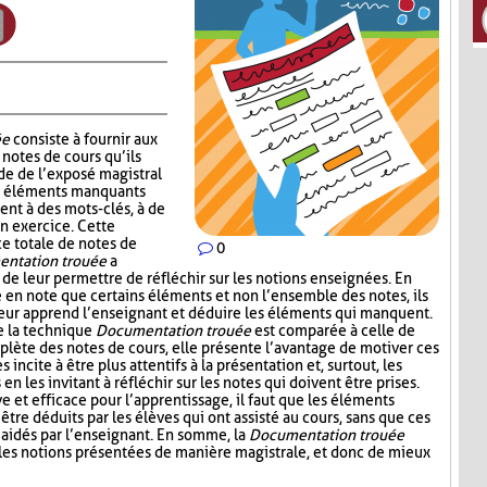
ée
consiste à fournir aux
notes de cours qu’ils
de de l’exposé magistral
es éléments manquants
ent à des mots-clés, à de
un exercice. Cette
ce totale de notes de
0
ntation trouée
a
 de leur permettre de réfléchir sur les notions enseignées. En
e en note que certains éléments et non l’ensemble des notes, ils
leur apprend l’enseignant et déduire les éléments qui manquent.
e la technique
Documentation trouée
est comparée à celle de
plète des notes de cours, elle présente l’avantage de motiver ces
s incite à être plus attentifs à la présentation et, surtout, les
n les invitant à réfléchir sur les notes qui doivent être prises.
ive et efficace pour l’apprentissage, il faut que les éléments
être déduits par les élèves qui ont assisté au cours, sans que ces
aidés par l’enseignant. En somme, la
Documentation trouée
 les notions présentées de manière magistrale, et donc de mieux