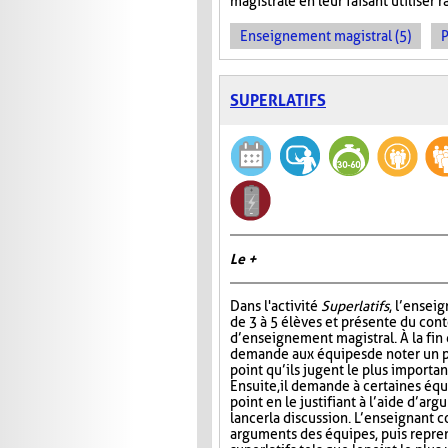
magistrale en leur faisant utiliser
Enseignement magistral (5)
P
SUPERLATIFS
Le +
Dans l'activité
Superlatifs
, l’ensei
de 3 à 5 élèves et présente du con
d’enseignement magistral. À la fin d
demande aux équipes de noter un pr
point qu’ils jugent le plus importan
Ensuite, il demande à certaines éq
point en le justifiant à l’aide d’ar
lancer la discussion. L’enseignant 
arguments des équipes, puis repre