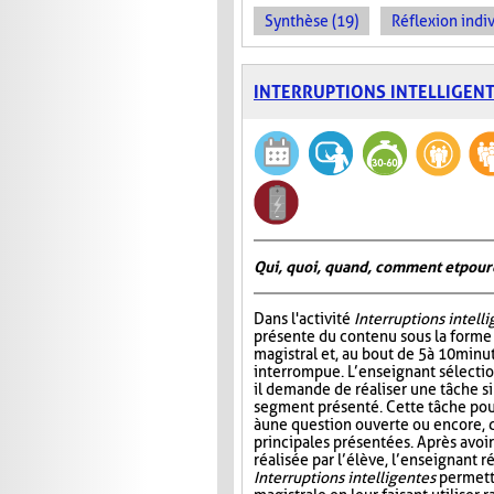
Synthèse (19)
Réflexion indiv
INTERRUPTIONS INTELLIGEN
Qui, quoi, quand, comment et pour
Dans l'activité
Interruptions intell
présente du contenu sous la form
magistral et, au bout de 5 à 10 minu
interrompue. L’enseignant sélectio
il demande de réaliser une tâche si
segment présenté. Cette tâche pou
à une question ouverte ou encore, 
principales présentées. Après avo
réalisée par l’élève, l’enseignant r
Interruptions intelligentes
permette