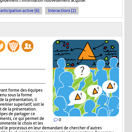
 rapidement l'information nouvellement acquise.
articipation active (6)
Interactions (2)
gnant forme des équipes
tenu sous la forme
e la présentation, il
emier superlatif, soit le
t de la présentation.
uipes de partager ce
guments, ce qui permet de
0
commente le choix et les
nd le processus en leur demandant de chercher d’autres