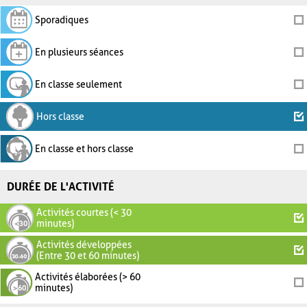
Sporadiques
En plusieurs séances
En classe seulement
Hors classe
En classe et hors classe
DURÉE DE L'ACTIVITÉ
Activités courtes (< 30
minutes)
Activités développées
(Entre 30 et 60 minutes)
Activités élaborées (> 60
minutes)