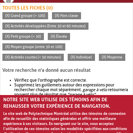
TOUTES LES FICHES (0)
(X) Grand groupe (> 100)
(X) Hors classe
(X) Activités développées (Entre 30 et 60 minutes)
(X) Petit groupe (< 30)
(X) Élevée
(X) Moyen groupe (entre 30 et 100)
(X) Activités courtes (< 30 minutes)
(X) Individuel
(X) Moyenne
Votre recherche n'a donné aucun résultat
Vérifiez que l'orthographe est correcte.
Supprimez les guillemets autour des expressions pour
rechercher chaque mot séparément.
garage à vélo
retournera
souvent plus de résultat que
"garage à vélo"
.
NOTRE SITE WEB UTILISE DES TÉMOINS AFIN DE
Envisagez d'élargir votre recherche avec
OR
.
garage OR vélo
retournera souvent plus de résultat que
garage à vélo
.
REHAUSSER VOTRE EXPÉRIENCE DE NAVIGATION.
Le site web de Polytechnique Montréal utilise des témoins de connexion
afin de recueillir des statistiques générales et offrir une meilleure
expérience à ses visiteurs. En naviguant sur le site, vous acceptez
l’utilisation de ces témoins selon les modalités spécifiées aux conditions