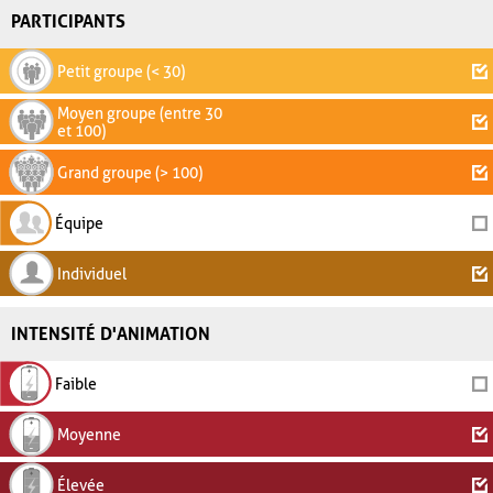
PARTICIPANTS
Petit groupe (< 30)
Moyen groupe (entre 30
et 100)
Grand groupe (> 100)
Équipe
Individuel
INTENSITÉ D'ANIMATION
Faible
Moyenne
Élevée