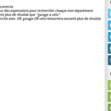
 correcte.
our des expressions pour rechercher chaque mot séparément.
nt plus de résultat que
"garage à vélo"
.
herche avec
OR
.
garage OR vélo
retournera souvent plus de résultat