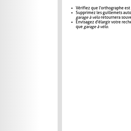
Vérifiez que l'orthographe est
Supprimez les guillemets aut
garage à vélo
retournera souve
Envisagez d'élargir votre rec
que
garage à vélo
.