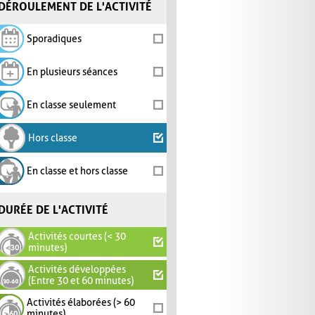
DÉROULEMENT DE L'ACTIVITÉ
Sporadiques
En plusieurs séances
En classe seulement
Hors classe
En classe et hors classe
DURÉE DE L'ACTIVITÉ
Activités courtes (< 30
minutes)
Activités développées
(Entre 30 et 60 minutes)
Activités élaborées (> 60
minutes)