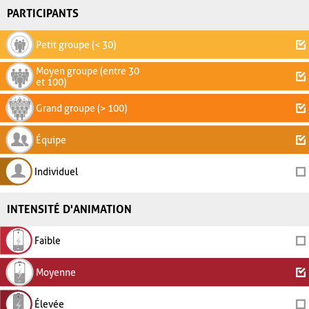
PARTICIPANTS
Petit groupe (< 30)
Moyen groupe (entre 30
et 100)
Grand groupe (> 100)
Équipe
Individuel
INTENSITÉ D'ANIMATION
Faible
Moyenne
Élevée