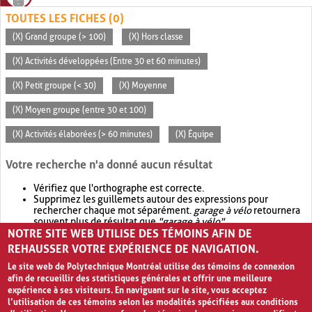
TOUTES LES FICHES (0)
(X) Grand groupe (> 100)
(X) Hors classe
(X) Activités développées (Entre 30 et 60 minutes)
(X) Petit groupe (< 30)
(X) Moyenne
(X) Moyen groupe (entre 30 et 100)
(X) Activités élaborées (> 60 minutes)
(X) Équipe
Votre recherche n'a donné aucun résultat
Vérifiez que l'orthographe est correcte.
Supprimez les guillemets autour des expressions pour
rechercher chaque mot séparément.
garage à vélo
retournera
souvent plus de résultat que
"garage à vélo"
.
NOTRE SITE WEB UTILISE DES TÉMOINS AFIN DE
Envisagez d'élargir votre recherche avec
OR
.
garage OR vélo
retournera souvent plus de résultat que
garage à vélo
.
REHAUSSER VOTRE EXPÉRIENCE DE NAVIGATION.
Le site web de Polytechnique Montréal utilise des témoins de connexion
afin de recueillir des statistiques générales et offrir une meilleure
expérience à ses visiteurs. En naviguant sur le site, vous acceptez
l’utilisation de ces témoins selon les modalités spécifiées aux conditions