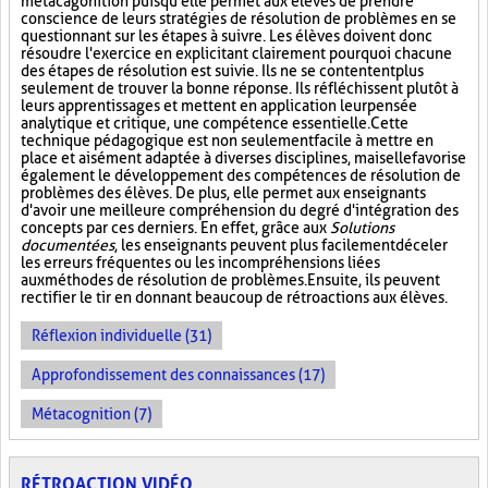
métacagonition puisqu'elle permet aux élèves de prendre
conscience de leurs stratégies de résolution de problèmes en se
questionnant sur les étapes à suivre. Les élèves doivent donc
résoudre l'exercice en explicitant clairement pourquoi chacune
des étapes de résolution est suivie. Ils ne se contentent plus
seulement de trouver la bonne réponse. Ils réfléchissent plutôt à
leurs apprentissages et mettent en application leur pensée
analytique et critique, une compétence essentielle. Cette
technique pédagogique est non seulement facile à mettre en
place et aisément adaptée à diverses disciplines, mais elle favorise
également le développement des compétences de résolution de
problèmes des élèves. De plus, elle permet aux enseignants
d'avoir une meilleure compréhension du degré d'intégration des
concepts par ces derniers. En effet, grâce aux
Solutions
documentées
, les enseignants peuvent plus facilement déceler
les erreurs fréquentes ou les incompréhensions liées
aux méthodes de résolution de problèmes. Ensuite, ils peuvent
rectifier le tir en donnant beaucoup de rétroactions aux élèves.
Réflexion individuelle (31)
Approfondissement des connaissances (17)
Métacognition (7)
RÉTROACTION VIDÉO