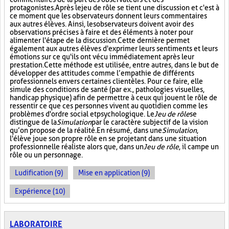
protagonistes. Après le jeu de rôle se tient une discussion et c'est à
ce moment que les observateurs donnent leurs commentaires
aux autres élèves. Ainsi, les observateurs doivent avoir des
observations précises à faire et des éléments à noter pour
alimenter l'étape de la discussion. Cette dernière permet
également aux autres élèves d'exprimer leurs sentiments et leurs
émotions sur ce qu'ils ont vécu immédiatement après leur
prestation. Cette méthode est utilisée, entre autres, dans le but de
développer des attitudes comme l’empathie de différents
professionnels envers certaines clientèles. Pour ce faire, elle
simule des conditions de santé (par ex., pathologies visuelles,
handicap physique) afin de permettre à ceux qui jouent le rôle de
ressentir ce que ces personnes vivent au quotidien comme les
problèmes d'ordre social et psychologique. Le
Jeu de rôle
se
distingue de la
Simulation
par le caractère subjectif de la vision
qu’on propose de la réalité. En résumé, dans une
Simulation
,
l'élève joue son propre rôle en se projetant dans une situation
professionnelle réaliste alors que, dans un
Jeu de rôle
, il campe un
rôle ou un personnage.
Ludification (9)
Mise en application (9)
Expérience (10)
LABORATOIRE