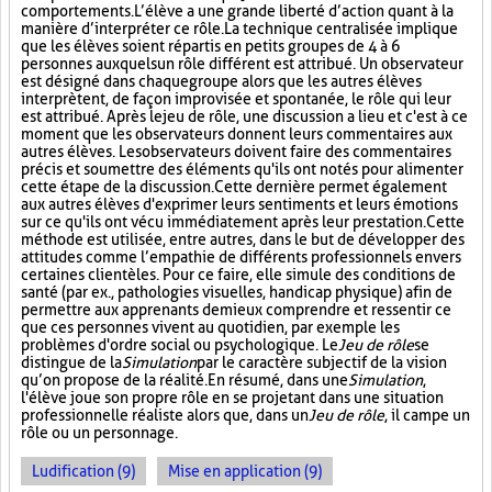
comportements. L’élève a une grande liberté d’action quant à la
manière d’interpréter ce rôle. La technique centralisée implique
que les élèves soient répartis en petits groupes de 4 à 6
personnes auxquels un rôle différent est attribué. Un observateur
est désigné dans chaque groupe alors que les autres élèves
interprètent, de façon improvisée et spontanée, le rôle qui leur
est attribué. Après le jeu de rôle, une discussion a lieu et c'est à ce
moment que les observateurs donnent leurs commentaires aux
autres élèves. Les observateurs doivent faire des commentaires
précis et soumettre des éléments qu'ils ont notés pour alimenter
cette étape de la discussion. Cette dernière permet également
aux autres élèves d'exprimer leurs sentiments et leurs émotions
sur ce qu'ils ont vécu immédiatement après leur prestation. Cette
méthode est utilisée, entre autres, dans le but de développer des
attitudes comme l’empathie de différents professionnels envers
certaines clientèles. Pour ce faire, elle simule des conditions de
santé (par ex., pathologies visuelles, handicap physique) afin de
permettre aux apprenants de mieux comprendre et ressentir ce
que ces personnes vivent au quotidien, par exemple les
problèmes d'ordre social ou psychologique. Le
Jeu de rôle
se
distingue de la
Simulation
par le caractère subjectif de la vision
qu’on propose de la réalité. En résumé, dans une
Simulation
,
l'élève joue son propre rôle en se projetant dans une situation
professionnelle réaliste alors que, dans un
Jeu de rôle
, il campe un
rôle ou un personnage.
Ludification (9)
Mise en application (9)