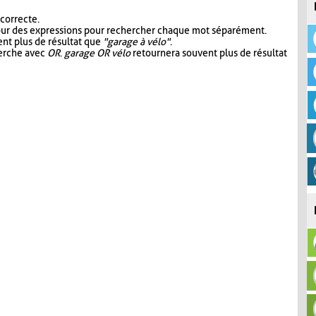
 correcte.
our des expressions pour rechercher chaque mot séparément.
nt plus de résultat que
"garage à vélo"
.
herche avec
OR
.
garage OR vélo
retournera souvent plus de résultat