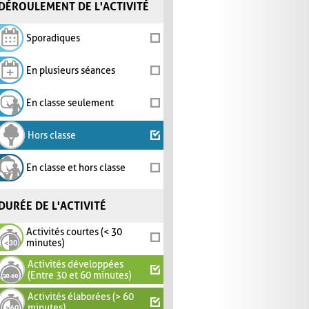
DÉROULEMENT DE L'ACTIVITÉ
Sporadiques
En plusieurs séances
En classe seulement
Hors classe
En classe et hors classe
DURÉE DE L'ACTIVITÉ
Activités courtes (< 30
minutes)
Activités développées
(Entre 30 et 60 minutes)
Activités élaborées (> 60
minutes)