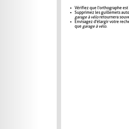
Vérifiez que l'orthographe est
Supprimez les guillemets aut
garage à vélo
retournera souve
Envisagez d'élargir votre rec
que
garage à vélo
.