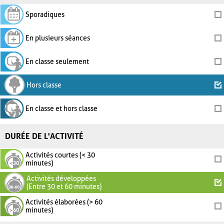
Sporadiques
En plusieurs séances
En classe seulement
Hors classe
En classe et hors classe
DURÉE DE L'ACTIVITÉ
Activités courtes (< 30
minutes)
Activités développées
(Entre 30 et 60 minutes)
Activités élaborées (> 60
minutes)