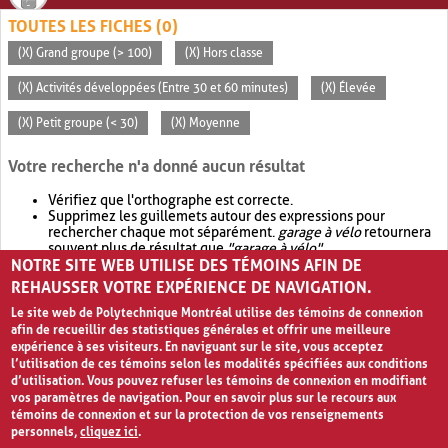
TOUTES LES FICHES (0)
(X) Grand groupe (> 100)
(X) Hors classe
(X) Activités développées (Entre 30 et 60 minutes)
(X) Élevée
(X) Petit groupe (< 30)
(X) Moyenne
Votre recherche n'a donné aucun résultat
Vérifiez que l'orthographe est correcte.
Supprimez les guillemets autour des expressions pour
rechercher chaque mot séparément.
garage à vélo
retournera
souvent plus de résultat que
"garage à vélo"
.
NOTRE SITE WEB UTILISE DES TÉMOINS AFIN DE
Envisagez d'élargir votre recherche avec
OR
.
garage OR vélo
retournera souvent plus de résultat que
garage à vélo
.
REHAUSSER VOTRE EXPÉRIENCE DE NAVIGATION.
Le site web de Polytechnique Montréal utilise des témoins de connexion
afin de recueillir des statistiques générales et offrir une meilleure
expérience à ses visiteurs. En naviguant sur le site, vous acceptez
l’utilisation de ces témoins selon les modalités spécifiées aux conditions
d’utilisation. Vous pouvez refuser les témoins de connexion en modifiant
vos paramètres de navigation. Pour en savoir plus sur le recours aux
témoins de connexion et sur la protection de vos renseignements
personnels,
cliquez ici
.
Avis de confidentialité et conditions d’utilisation