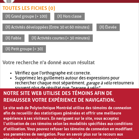
TOUTES LES FICHES (0)
(X) Grand groupe (> 100)
(X) Hors classe
(X) Activités développées (Entre 30 et 60 minutes)
(X) Élevée
(X) Faible
(X) Activités courtes (< 30 minutes)
(X) Petit groupe (< 30)
Votre recherche n'a donné aucun résultat
Vérifiez que l'orthographe est correcte.
Supprimez les guillemets autour des expressions pour
rechercher chaque mot séparément.
garage à vélo
retournera
souvent plus de résultat que
"garage à vélo"
.
NOTRE SITE WEB UTILISE DES TÉMOINS AFIN DE
Envisagez d'élargir votre recherche avec
OR
.
garage OR vélo
retournera souvent plus de résultat que
garage à vélo
.
REHAUSSER VOTRE EXPÉRIENCE DE NAVIGATION.
Le site web de Polytechnique Montréal utilise des témoins de connexion
afin de recueillir des statistiques générales et offrir une meilleure
expérience à ses visiteurs. En naviguant sur le site, vous acceptez
l’utilisation de ces témoins selon les modalités spécifiées aux conditions
d’utilisation. Vous pouvez refuser les témoins de connexion en modifiant
vos paramètres de navigation. Pour en savoir plus sur le recours aux