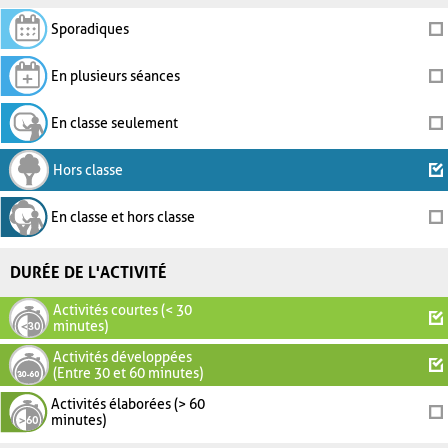
Sporadiques
En plusieurs séances
En classe seulement
Hors classe
En classe et hors classe
DURÉE DE L'ACTIVITÉ
Activités courtes (< 30
minutes)
Activités développées
(Entre 30 et 60 minutes)
Activités élaborées (> 60
minutes)