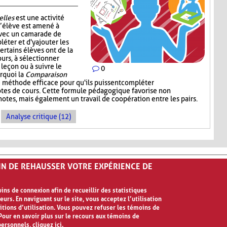
elles
est une activité
l’élève est amené à
avec un camarade de
léter et d'y ajouter les
ertains élèves ont de la
ours, à sélectionner
 leçon ou à suivre le
0
urquoi la
Comparaison
 méthode efficace pour qu'ils puissent compléter
notes de cours. Cette formule pédagogique favorise non
otes, mais également un travail de coopération entre les pairs.
Analyse critique (12)
FIN DE REHAUSSER VOTRE EXPÉRIENCE DE
ns de connexion afin de recueillir des statistiques
eurs. En naviguant sur le site, vous acceptez l’utilisation
ilisation
itions d’utilisation. Vous pouvez refuser les témoins de
our en savoir plus sur le recours aux témoins de
personnels,
cliquez ici
.