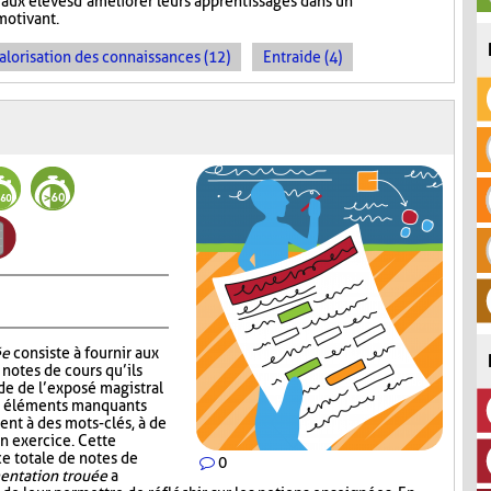
aux élèves d’améliorer leurs apprentissages dans un
motivant.
alorisation des connaissances (12)
Entraide (4)
ée
consiste à fournir aux
notes de cours qu’ils
de de l’exposé magistral
es éléments manquants
ent à des mots-clés, à de
un exercice. Cette
ce totale de notes de
0
ntation trouée
a