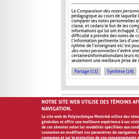
La
Comparaison des notes personn
pédagogique au cours de laquelle 
comparer ses notes personnelles 
classe, et ce dans le but de les comp
informations qui lui ont échappé. C
difficulté à prendre des notes de c
l’information pertinente lors d’une
rythme de l’enseignant et c’est po
des notes personnelles
s’avère une
certaines informations dans leurs 
seulement une meilleure prise de n
Partage (13)
Synthèse (19)
NOTRE SITE WEB UTILISE DES TÉMOINS A
NAVIGATION.
Le site web de Polytechnique Montréal utilise des témoi
générales et offrir une meilleure expérience à ses visit
Avis de confidentialité et conditions d’ut
de ces témoins selon les modalités spécifiées aux cond
connexion en modifiant vos paramètres de navigation. P
connexion et sur la protection de vos renseignements 