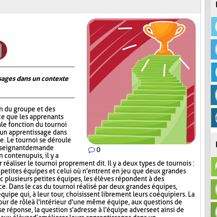
ages dans un contexte
on du groupe et des
ce que les apprenants
ale fonction du tournoi
 un apprentissage dans
. Le tournoi se déroule
nseignant demande
0
contenu puis, il y a
réaliser le tournoi proprement dit. Il y a deux types de tournois :
s petites équipes et celui où n'entrent en jeu que deux grandes
c plusieurs petites équipes, les élèves répondent à des
ce. Dans le cas du tournoi réalisé par deux grandes équipes,
quipe qui, à leur tour, choisissent librement leurs coéquipiers. La
tour de rôle à l'intérieur d'une même équipe, aux questions de
e réponse, la question s'adresse à l'équipe adverse et ainsi de