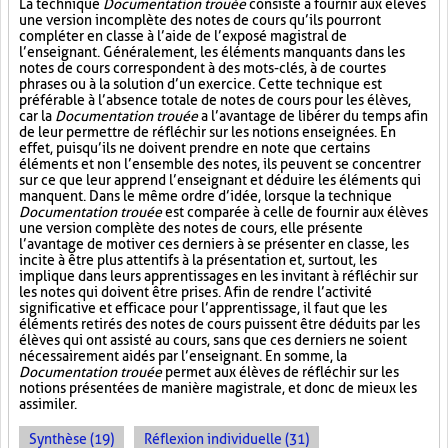
La technique
Documentation trouée
consiste à fournir aux élèves
une version incomplète des notes de cours qu’ils pourront
compléter en classe à l’aide de l’exposé magistral de
l’enseignant. Généralement, les éléments manquants dans les
notes de cours correspondent à des mots-clés, à de courtes
phrases ou à la solution d’un exercice. Cette technique est
préférable à l’absence totale de notes de cours pour les élèves,
car la
Documentation trouée
a l’avantage de libérer du temps afin
de leur permettre de réfléchir sur les notions enseignées. En
effet, puisqu’ils ne doivent prendre en note que certains
éléments et non l’ensemble des notes, ils peuvent se concentrer
sur ce que leur apprend l’enseignant et déduire les éléments qui
manquent. Dans le même ordre d’idée, lorsque la technique
Documentation trouée
est comparée à celle de fournir aux élèves
une version complète des notes de cours, elle présente
l’avantage de motiver ces derniers à se présenter en classe, les
incite à être plus attentifs à la présentation et, surtout, les
implique dans leurs apprentissages en les invitant à réfléchir sur
les notes qui doivent être prises. Afin de rendre l’activité
significative et efficace pour l’apprentissage, il faut que les
éléments retirés des notes de cours puissent être déduits par les
élèves qui ont assisté au cours, sans que ces derniers ne soient
nécessairement aidés par l’enseignant. En somme, la
Documentation trouée
permet aux élèves de réfléchir sur les
notions présentées de manière magistrale, et donc de mieux les
assimiler.
Synthèse (19)
Réflexion individuelle (31)