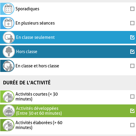
Sporadiques
En plusieurs séances
En classe seulement
Hors classe
En classe et hors classe
DURÉE DE L'ACTIVITÉ
Activités courtes (< 30
minutes)
Activités développées
(Entre 30 et 60 minutes)
Activités élaborées (> 60
minutes)