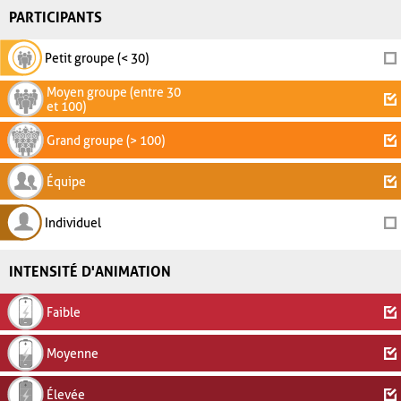
PARTICIPANTS
Petit groupe (< 30)
Moyen groupe (entre 30
et 100)
Grand groupe (> 100)
Équipe
Individuel
INTENSITÉ D'ANIMATION
Faible
Moyenne
Élevée