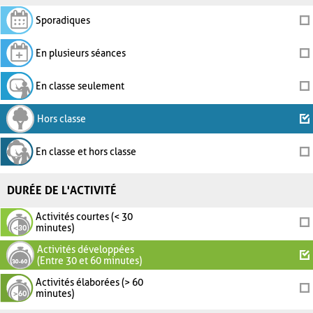
Sporadiques
En plusieurs séances
En classe seulement
Hors classe
En classe et hors classe
DURÉE DE L'ACTIVITÉ
Activités courtes (< 30
minutes)
Activités développées
(Entre 30 et 60 minutes)
Activités élaborées (> 60
minutes)