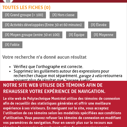
TOUTES LES FICHES (0)
(X) Grand groupe (> 100)
(X) Hors classe
(X) Activités développées (Entre 30 et 60 minutes)
(X) Élevée
(X) Moyen groupe (entre 30 et 100)
(X) Équipe
(X) Moyenne
(X) Faible
Votre recherche n'a donné aucun résultat
Vérifiez que l'orthographe est correcte.
Supprimez les guillemets autour des expressions pour
rechercher chaque mot séparément.
garage à vélo
retournera
souvent plus de résultat que
"garage à vélo"
.
NOTRE SITE WEB UTILISE DES TÉMOINS AFIN DE
Envisagez d'élargir votre recherche avec
OR
.
garage OR vélo
retournera souvent plus de résultat que
garage à vélo
.
REHAUSSER VOTRE EXPÉRIENCE DE NAVIGATION.
Le site web de Polytechnique Montréal utilise des témoins de connexion
afin de recueillir des statistiques générales et offrir une meilleure
expérience à ses visiteurs. En naviguant sur le site, vous acceptez
l’utilisation de ces témoins selon les modalités spécifiées aux conditions
d’utilisation. Vous pouvez refuser les témoins de connexion en modifiant
vos paramètres de navigation. Pour en savoir plus sur le recours aux