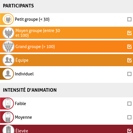
PARTICIPANTS
Petit groupe (< 30)
Moyen groupe (entre 30
et 100)
Grand groupe (> 100)
Équipe
Individuel
INTENSITÉ D'ANIMATION
Faible
Moyenne
Élevée