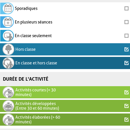
Sporadiques
En plusieurs séances
En classe seulement
Hors classe
En classe et hors classe
DURÉE DE L'ACTIVITÉ
Activités courtes (< 30
minutes)
Activités développées
(Entre 30 et 60 minutes)
Activités élaborées (> 60
minutes)