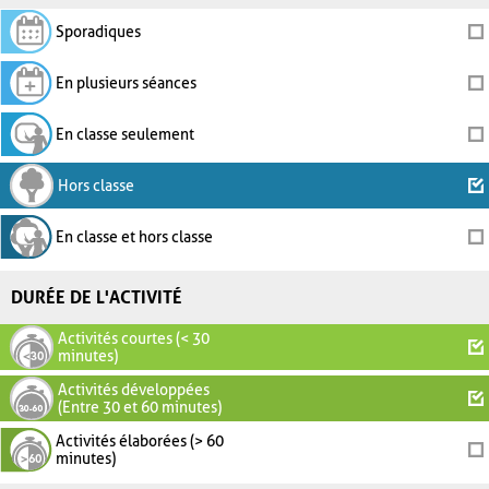
Sporadiques
En plusieurs séances
En classe seulement
Hors classe
En classe et hors classe
DURÉE DE L'ACTIVITÉ
Activités courtes (< 30
minutes)
Activités développées
(Entre 30 et 60 minutes)
Activités élaborées (> 60
minutes)