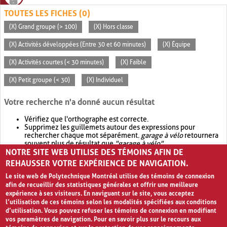
TOUTES LES FICHES (0)
(X) Grand groupe (> 100)
(X) Hors classe
(X) Activités développées (Entre 30 et 60 minutes)
(X) Équipe
(X) Activités courtes (< 30 minutes)
(X) Faible
(X) Petit groupe (< 30)
(X) Individuel
Votre recherche n'a donné aucun résultat
Vérifiez que l'orthographe est correcte.
Supprimez les guillemets autour des expressions pour
rechercher chaque mot séparément.
garage à vélo
retournera
souvent plus de résultat que
"garage à vélo"
.
NOTRE SITE WEB UTILISE DES TÉMOINS AFIN DE
Envisagez d'élargir votre recherche avec
OR
.
garage OR vélo
retournera souvent plus de résultat que
garage à vélo
.
REHAUSSER VOTRE EXPÉRIENCE DE NAVIGATION.
Le site web de Polytechnique Montréal utilise des témoins de connexion
afin de recueillir des statistiques générales et offrir une meilleure
expérience à ses visiteurs. En naviguant sur le site, vous acceptez
l’utilisation de ces témoins selon les modalités spécifiées aux conditions
d’utilisation. Vous pouvez refuser les témoins de connexion en modifiant
vos paramètres de navigation. Pour en savoir plus sur le recours aux