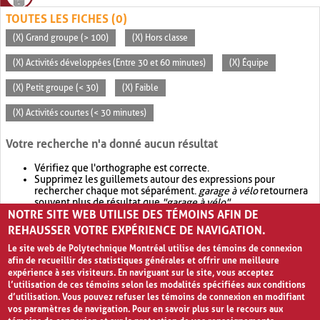
TOUTES LES FICHES (0)
(X) Grand groupe (> 100)
(X) Hors classe
(X) Activités développées (Entre 30 et 60 minutes)
(X) Équipe
(X) Petit groupe (< 30)
(X) Faible
(X) Activités courtes (< 30 minutes)
Votre recherche n'a donné aucun résultat
Vérifiez que l'orthographe est correcte.
Supprimez les guillemets autour des expressions pour
rechercher chaque mot séparément.
garage à vélo
retournera
souvent plus de résultat que
"garage à vélo"
.
NOTRE SITE WEB UTILISE DES TÉMOINS AFIN DE
Envisagez d'élargir votre recherche avec
OR
.
garage OR vélo
retournera souvent plus de résultat que
garage à vélo
.
REHAUSSER VOTRE EXPÉRIENCE DE NAVIGATION.
Le site web de Polytechnique Montréal utilise des témoins de connexion
afin de recueillir des statistiques générales et offrir une meilleure
expérience à ses visiteurs. En naviguant sur le site, vous acceptez
l’utilisation de ces témoins selon les modalités spécifiées aux conditions
d’utilisation. Vous pouvez refuser les témoins de connexion en modifiant
vos paramètres de navigation. Pour en savoir plus sur le recours aux