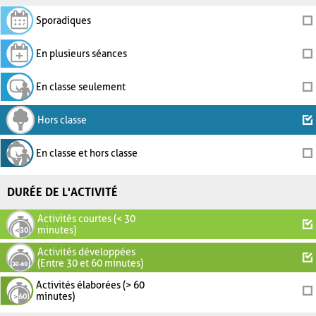
Sporadiques
En plusieurs séances
En classe seulement
Hors classe
En classe et hors classe
DURÉE DE L'ACTIVITÉ
Activités courtes (< 30
minutes)
Activités développées
(Entre 30 et 60 minutes)
Activités élaborées (> 60
minutes)