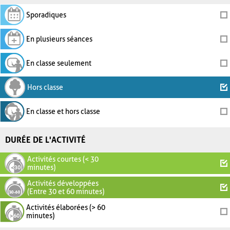
Sporadiques
En plusieurs séances
En classe seulement
Hors classe
En classe et hors classe
DURÉE DE L'ACTIVITÉ
Activités courtes (< 30
minutes)
Activités développées
(Entre 30 et 60 minutes)
Activités élaborées (> 60
minutes)