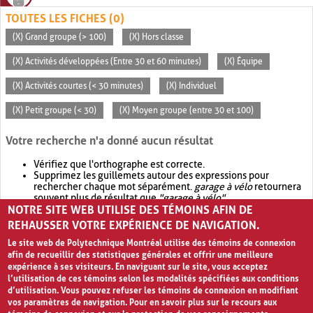
TOUTES LES FICHES (0)
(X) Grand groupe (> 100)
(X) Hors classe
(X) Activités développées (Entre 30 et 60 minutes)
(X) Équipe
(X) Activités courtes (< 30 minutes)
(X) Individuel
(X) Petit groupe (< 30)
(X) Moyen groupe (entre 30 et 100)
Votre recherche n'a donné aucun résultat
Vérifiez que l'orthographe est correcte.
Supprimez les guillemets autour des expressions pour
rechercher chaque mot séparément.
garage à vélo
retournera
souvent plus de résultat que
"garage à vélo"
.
NOTRE SITE WEB UTILISE DES TÉMOINS AFIN DE
Envisagez d'élargir votre recherche avec
OR
.
garage OR vélo
retournera souvent plus de résultat que
garage à vélo
.
REHAUSSER VOTRE EXPÉRIENCE DE NAVIGATION.
Le site web de Polytechnique Montréal utilise des témoins de connexion
afin de recueillir des statistiques générales et offrir une meilleure
expérience à ses visiteurs. En naviguant sur le site, vous acceptez
l’utilisation de ces témoins selon les modalités spécifiées aux conditions
d’utilisation. Vous pouvez refuser les témoins de connexion en modifiant
vos paramètres de navigation. Pour en savoir plus sur le recours aux