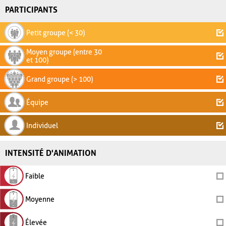
PARTICIPANTS
Petit groupe (< 30)
Moyen groupe (entre 30
et 100)
Grand groupe (> 100)
Équipe
Individuel
INTENSITÉ D'ANIMATION
Faible
Moyenne
Élevée