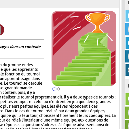
ages dans un contexte
on du groupe et des
ce que les apprenants
ale fonction du tournoi
 un apprentissage dans
. Le tournoi se déroule
nseignant demande
0
contenu puis, il y a
réaliser le tournoi proprement dit. Il y a deux types de tournois :
s petites équipes et celui où n'entrent en jeu que deux grandes
c plusieurs petites équipes, les élèves répondent à des
ce. Dans le cas du tournoi réalisé par deux grandes équipes,
quipe qui, à leur tour, choisissent librement leurs coéquipiers. La
tour de rôle à l'intérieur d'une même équipe, aux questions de
e réponse, la question s'adresse à l'équipe adverse et ainsi de