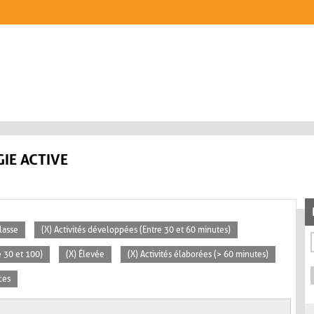
IE ACTIVE
lasse
(X) Activités développées (Entre 30 et 60 minutes)
 30 et 100)
(X) Élevée
(X) Activités élaborées (> 60 minutes)
ces