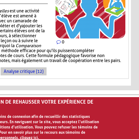
elles
est une activité
l’élève est amené à
avec un camarade de
léter et d'y ajouter les
ertains élèves ont de la
ours, à sélectionner
 leçon ou à suivre le
0
urquoi la
Comparaison
 méthode efficace pour qu'ils puissent compléter
notes de cours. Cette formule pédagogique favorise non
otes, mais également un travail de coopération entre les pairs.
Analyse critique (12)
FIN DE REHAUSSER VOTRE EXPÉRIENCE DE
ns de connexion afin de recueillir des statistiques
eurs. En naviguant sur le site, vous acceptez l’utilisation
ilisation
itions d’utilisation. Vous pouvez refuser les témoins de
our en savoir plus sur le recours aux témoins de
personnels,
cliquez ici
.