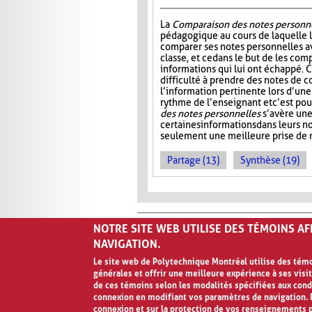
La
Comparaison des notes personn
pédagogique au cours de laquelle 
comparer ses notes personnelles 
classe, et ce dans le but de les comp
informations qui lui ont échappé. C
difficulté à prendre des notes de c
l’information pertinente lors d’une
rythme de l’enseignant et c’est po
des notes personnelles
s’avère une
certaines informations dans leurs 
seulement une meilleure prise de n
Partage (13)
Synthèse (19)
NOTRE SITE WEB UTILISE DES TÉMOINS A
NAVIGATION.
Le site web de Polytechnique Montréal utilise des témoi
générales et offrir une meilleure expérience à ses visit
Avis de confidentialité et conditions d’ut
de ces témoins selon les modalités spécifiées aux cond
connexion en modifiant vos paramètres de navigation. P
connexion et sur la protection de vos renseignements 