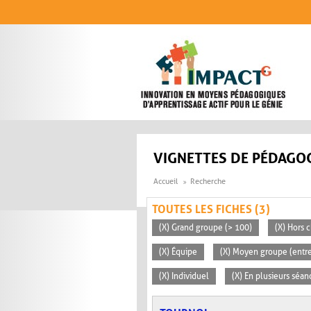
Aller au contenu principal
VIGNETTES DE PÉDAGOG
Accueil
Recherche
TOUTES LES FICHES (3)
(X) Grand groupe (> 100)
(X) Hors c
(X) Équipe
(X) Moyen groupe (entre
(X) Individuel
(X) En plusieurs séan