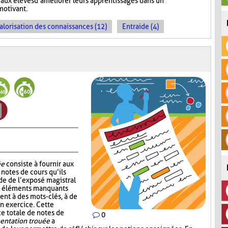
aux élèves d’améliorer leurs apprentissages dans un
motivant.
alorisation des connaissances (12)
Entraide (4)
ée
consiste à fournir aux
notes de cours qu’ils
de de l’exposé magistral
es éléments manquants
ent à des mots-clés, à de
un exercice. Cette
ce totale de notes de
0
ntation trouée
a