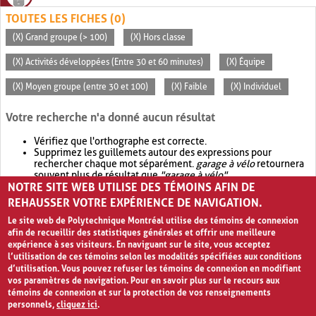
TOUTES LES FICHES (0)
(X) Grand groupe (> 100)
(X) Hors classe
(X) Activités développées (Entre 30 et 60 minutes)
(X) Équipe
(X) Moyen groupe (entre 30 et 100)
(X) Faible
(X) Individuel
Votre recherche n'a donné aucun résultat
Vérifiez que l'orthographe est correcte.
Supprimez les guillemets autour des expressions pour
rechercher chaque mot séparément.
garage à vélo
retournera
souvent plus de résultat que
"garage à vélo"
.
NOTRE SITE WEB UTILISE DES TÉMOINS AFIN DE
Envisagez d'élargir votre recherche avec
OR
.
garage OR vélo
retournera souvent plus de résultat que
garage à vélo
.
REHAUSSER VOTRE EXPÉRIENCE DE NAVIGATION.
Le site web de Polytechnique Montréal utilise des témoins de connexion
afin de recueillir des statistiques générales et offrir une meilleure
expérience à ses visiteurs. En naviguant sur le site, vous acceptez
l’utilisation de ces témoins selon les modalités spécifiées aux conditions
d’utilisation. Vous pouvez refuser les témoins de connexion en modifiant
vos paramètres de navigation. Pour en savoir plus sur le recours aux
témoins de connexion et sur la protection de vos renseignements
personnels,
cliquez ici
.
Avis de confidentialité et conditions d’utilisation