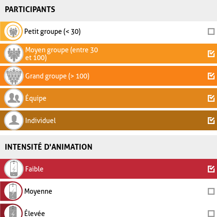
PARTICIPANTS
Petit groupe (< 30)
Moyen groupe (entre 30
et 100)
Grand groupe (> 100)
Équipe
Individuel
INTENSITÉ D'ANIMATION
Faible
Moyenne
Élevée