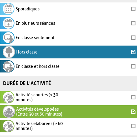
Sporadiques
En plusieurs séances
En classe seulement
Hors classe
En classe et hors classe
DURÉE DE L'ACTIVITÉ
Activités courtes (< 30
minutes)
Activités développées
(Entre 30 et 60 minutes)
Activités élaborées (> 60
minutes)