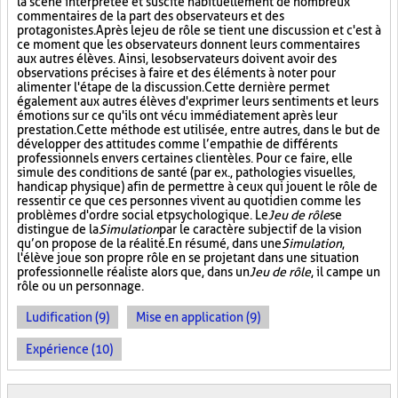
la scène interprétée et suscite habituellement de nombreux
commentaires de la part des observateurs et des
protagonistes. Après le jeu de rôle se tient une discussion et c'est à
ce moment que les observateurs donnent leurs commentaires
aux autres élèves. Ainsi, les observateurs doivent avoir des
observations précises à faire et des éléments à noter pour
alimenter l'étape de la discussion. Cette dernière permet
également aux autres élèves d'exprimer leurs sentiments et leurs
émotions sur ce qu'ils ont vécu immédiatement après leur
prestation. Cette méthode est utilisée, entre autres, dans le but de
développer des attitudes comme l’empathie de différents
professionnels envers certaines clientèles. Pour ce faire, elle
simule des conditions de santé (par ex., pathologies visuelles,
handicap physique) afin de permettre à ceux qui jouent le rôle de
ressentir ce que ces personnes vivent au quotidien comme les
problèmes d'ordre social et psychologique. Le
Jeu de rôle
se
distingue de la
Simulation
par le caractère subjectif de la vision
qu’on propose de la réalité. En résumé, dans une
Simulation
,
l'élève joue son propre rôle en se projetant dans une situation
professionnelle réaliste alors que, dans un
Jeu de rôle
, il campe un
rôle ou un personnage.
Ludification (9)
Mise en application (9)
Expérience (10)