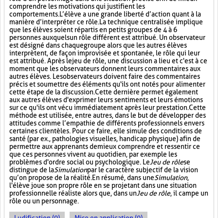
comprendre les motivations qui justifient les
comportements. L’élève a une grande liberté d’action quant à la
manière d’interpréter ce rôle. La technique centralisée implique
que les élèves soient répartis en petits groupes de 4 à 6
personnes auxquels un rôle différent est attribué. Un observateur
est désigné dans chaque groupe alors que les autres élèves
interprètent, de façon improvisée et spontanée, le rôle qui leur
est attribué. Après le jeu de rôle, une discussion a lieu et c'est à ce
moment que les observateurs donnent leurs commentaires aux
autres élèves. Les observateurs doivent faire des commentaires
précis et soumettre des éléments qu'ils ont notés pour alimenter
cette étape de la discussion. Cette dernière permet également
aux autres élèves d'exprimer leurs sentiments et leurs émotions
sur ce qu'ils ont vécu immédiatement après leur prestation. Cette
méthode est utilisée, entre autres, dans le but de développer des
attitudes comme l’empathie de différents professionnels envers
certaines clientèles. Pour ce faire, elle simule des conditions de
santé (par ex., pathologies visuelles, handicap physique) afin de
permettre aux apprenants de mieux comprendre et ressentir ce
que ces personnes vivent au quotidien, par exemple les
problèmes d'ordre social ou psychologique. Le
Jeu de rôle
se
distingue de la
Simulation
par le caractère subjectif de la vision
qu’on propose de la réalité. En résumé, dans une
Simulation
,
l'élève joue son propre rôle en se projetant dans une situation
professionnelle réaliste alors que, dans un
Jeu de rôle
, il campe un
rôle ou un personnage.