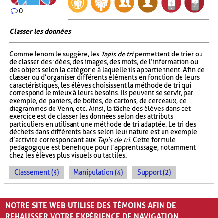
0
Classer les données
Comme le nom le suggère, les
Tapis de tri
permettent de trier ou
de classer des idées, des images, des mots, de l’information ou
des objets selon la catégorie à laquelle ils appartiennent. Afin de
classer ou d’organiser différents éléments en fonction de leurs
caractéristiques, les élèves choisissent la méthode de tri qui
correspond le mieux à leurs besoins. Ils peuvent se servir, par
exemple, de paniers, de boîtes, de cartons, de cerceaux, de
diagrammes de Venn, etc. Ainsi, la tâche des élèves dans cet
exercice est de classer les données selon des attributs
particuliers en utilisant une méthode de tri adaptée. Le tri des
déchets dans différents bacs selon leur nature est un exemple
d’activité correspondant aux
Tapis de tri
. Cette formule
pédagogique est bénéfique pour l’apprentissage, notamment
chez les élèves plus visuels ou tactiles.
Classement (3)
Manipulation (4)
Support (2)
PAGES
NOTRE SITE WEB UTILISE DES TÉMOINS AFIN DE
1
2
›
»
REHAUSSER VOTRE EXPÉRIENCE DE NAVIGATION.