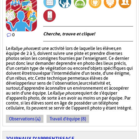
Cherche, trouve et clique !
0
Le
Rallye photo
est une activité lors de laquelle les élèves, en
équipe de 2 à 5, doivent suivre une piste et prendre diverses
photos selon les consignes fournies par l'enseignant. Ce dernier
peut donc leur demander de prendre en photo des lieux précis,
d'un certain type de végétation ou encore d'objets spécifiques qui
doivent être trouvés par l'intermédiaire d'un texte, d'une énigme,
d'un rébus, etc. Cette technique permet aux élèves de
développer leur sens de l’observation, leur créativité et,
surtout, d'apprendre à connaître un environnement et à coopérer
au sein d'une équipe. Le
Rallye photo
requiert de s'équiper
d'appareils photo, de sorte à en avoir au moins un par équipe. Par
contre, si les élèves sont en âge de posséder un téléphone
cellulaire, ils peuvent se servir de l'appareil photo y étant intégré.
Observations (4)
Travail d'équipe (8)
JOURNAUX D'APPRENTISSAGE