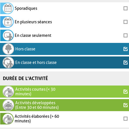
Sporadiques
En plusieurs séances
En classe seulement
Hors classe
En classe et hors classe
DURÉE DE L'ACTIVITÉ
Activités courtes (< 30
minutes)
Activités développées
(Entre 30 et 60 minutes)
Activités élaborées (> 60
minutes)