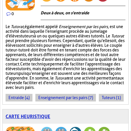
Deux à deux, on s'entraide
0
Le
Tutorat
, également appelé
Enseignement par les pairs
, est une
activité dans laquelle l'enseignant procède au jumelage
d'élèves tuteurs à un ou quelques autres élèves tutorés. Le
Tutorat
peut prendre plusieurs formes. Cependant, quelle qu'elle soit, des
élèves sont sollicités pour enseigner à d'autres élèves. Le couple
tuteur-tutoré doit être formé en tenant compte des forces des
apprenants, de leurs différentes compétences et de tout autre
facteur susceptible d'avoir des répercussions sur la qualité de leur
contact. Cette technique permet de faciliter l'apprentissage des
élèves tutorés, mais également d'enrichir les apprentissages des
tuteurs puisqu'enseigner est souvent une des meilleures façons
d'apprendre. En somme, le
Tutorat
est une activité permettant aux
élèves de faciliter et d'enrichir leurs apprentissages via le contact
avec leurs pairs.
Entraide (4)
Enseignement par les pairs (7)
Tuteurs (1)
CARTE HEURISTIQUE