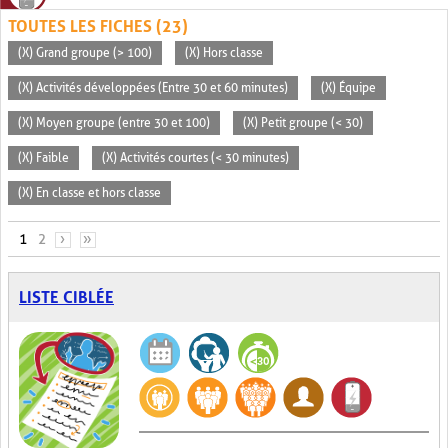
TOUTES LES FICHES (23)
(X) Grand groupe (> 100)
(X) Hors classe
(X) Activités développées (Entre 30 et 60 minutes)
(X) Équipe
(X) Moyen groupe (entre 30 et 100)
(X) Petit groupe (< 30)
(X) Faible
(X) Activités courtes (< 30 minutes)
(X) En classe et hors classe
PAGES
1
2
›
»
LISTE CIBLÉE