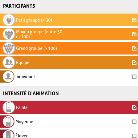
PARTICIPANTS
Petit groupe (< 30)
Moyen groupe (entre 30
et 100)
Grand groupe (> 100)
Équipe
Individuel
INTENSITÉ D'ANIMATION
Faible
Moyenne
Élevée