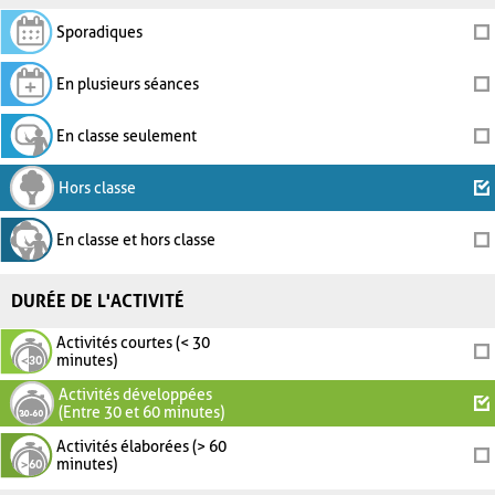
Sporadiques
En plusieurs séances
En classe seulement
Hors classe
En classe et hors classe
DURÉE DE L'ACTIVITÉ
Activités courtes (< 30
minutes)
Activités développées
(Entre 30 et 60 minutes)
Activités élaborées (> 60
minutes)