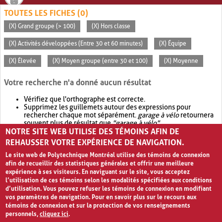
TOUTES LES FICHES (0)
(X) Grand groupe (> 100)
(X) Hors classe
(X) Activités développées (Entre 30 et 60 minutes)
(X) Équipe
(X) Élevée
(X) Moyen groupe (entre 30 et 100)
(X) Moyenne
Votre recherche n'a donné aucun résultat
Vérifiez que l'orthographe est correcte.
Supprimez les guillemets autour des expressions pour
rechercher chaque mot séparément.
garage à vélo
retournera
souvent plus de résultat que
"garage à vélo"
.
NOTRE SITE WEB UTILISE DES TÉMOINS AFIN DE
Envisagez d'élargir votre recherche avec
OR
.
garage OR vélo
retournera souvent plus de résultat que
garage à vélo
.
REHAUSSER VOTRE EXPÉRIENCE DE NAVIGATION.
Le site web de Polytechnique Montréal utilise des témoins de connexion
afin de recueillir des statistiques générales et offrir une meilleure
expérience à ses visiteurs. En naviguant sur le site, vous acceptez
l’utilisation de ces témoins selon les modalités spécifiées aux conditions
d’utilisation. Vous pouvez refuser les témoins de connexion en modifiant
vos paramètres de navigation. Pour en savoir plus sur le recours aux
témoins de connexion et sur la protection de vos renseignements
personnels,
cliquez ici
.
Avis de confidentialité et conditions d’utilisation