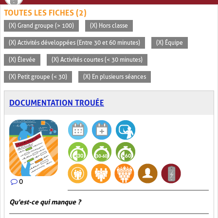
TOUTES LES FICHES (2)
(X) Grand groupe (> 100)
(X) Hors classe
(X) Activités développées (Entre 30 et 60 minutes)
(X) Équipe
(X) Élevée
(X) Activités courtes (< 30 minutes)
(X) Petit groupe (< 30)
(X) En plusieurs séances
DOCUMENTATION TROUÉE
0
Qu'est-ce qui manque ?