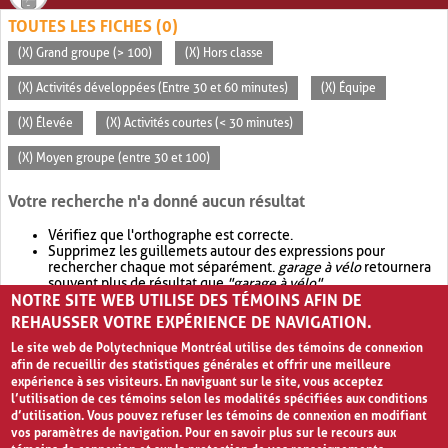
TOUTES LES FICHES (0)
(X) Grand groupe (> 100)
(X) Hors classe
(X) Activités développées (Entre 30 et 60 minutes)
(X) Équipe
(X) Élevée
(X) Activités courtes (< 30 minutes)
(X) Moyen groupe (entre 30 et 100)
Votre recherche n'a donné aucun résultat
Vérifiez que l'orthographe est correcte.
Supprimez les guillemets autour des expressions pour
rechercher chaque mot séparément.
garage à vélo
retournera
souvent plus de résultat que
"garage à vélo"
.
NOTRE SITE WEB UTILISE DES TÉMOINS AFIN DE
Envisagez d'élargir votre recherche avec
OR
.
garage OR vélo
retournera souvent plus de résultat que
garage à vélo
.
REHAUSSER VOTRE EXPÉRIENCE DE NAVIGATION.
Le site web de Polytechnique Montréal utilise des témoins de connexion
afin de recueillir des statistiques générales et offrir une meilleure
expérience à ses visiteurs. En naviguant sur le site, vous acceptez
l’utilisation de ces témoins selon les modalités spécifiées aux conditions
d’utilisation. Vous pouvez refuser les témoins de connexion en modifiant
vos paramètres de navigation. Pour en savoir plus sur le recours aux