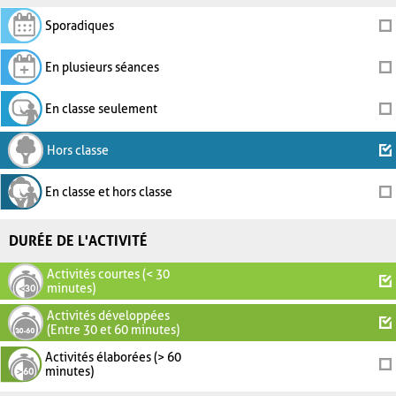
Sporadiques
En plusieurs séances
En classe seulement
Hors classe
En classe et hors classe
DURÉE DE L'ACTIVITÉ
Activités courtes (< 30
minutes)
Activités développées
(Entre 30 et 60 minutes)
Activités élaborées (> 60
minutes)