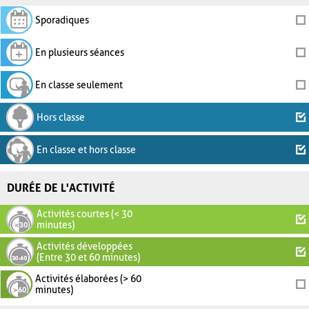
Sporadiques
En plusieurs séances
En classe seulement
Hors classe
En classe et hors classe
DURÉE DE L'ACTIVITÉ
Activités courtes (< 30
minutes)
Activités développées
(Entre 30 et 60 minutes)
Activités élaborées (> 60
minutes)