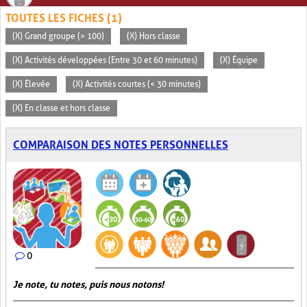
TOUTES LES FICHES (1)
(X) Grand groupe (> 100)
(X) Hors classe
(X) Activités développées (Entre 30 et 60 minutes)
(X) Équipe
(X) Élevée
(X) Activités courtes (< 30 minutes)
(X) En classe et hors classe
COMPARAISON DES NOTES PERSONNELLES
0
Je note, tu notes, puis nous notons!