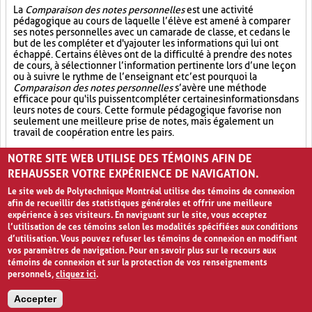
La
Comparaison des notes personnelles
est une activité
pédagogique au cours de laquelle l’élève est amené à comparer
ses notes personnelles avec un camarade de classe, et ce dans le
but de les compléter et d'y ajouter les informations qui lui ont
échappé. Certains élèves ont de la difficulté à prendre des notes
de cours, à sélectionner l’information pertinente lors d’une leçon
ou à suivre le rythme de l’enseignant et c’est pourquoi la
Comparaison des notes personnelles
s’avère une méthode
efficace pour qu'ils puissent compléter certaines informations dans
leurs notes de cours. Cette formule pédagogique favorise non
seulement une meilleure prise de notes, mais également un
travail de coopération entre les pairs.
Partage (13)
Synthèse (19)
Analyse critique (12)
NOTRE SITE WEB UTILISE DES TÉMOINS AFIN DE
REHAUSSER VOTRE EXPÉRIENCE DE NAVIGATION.
Le site web de Polytechnique Montréal utilise des témoins de connexion
afin de recueillir des statistiques générales et offrir une meilleure
expérience à ses visiteurs. En naviguant sur le site, vous acceptez
l’utilisation de ces témoins selon les modalités spécifiées aux conditions
d’utilisation. Vous pouvez refuser les témoins de connexion en modifiant
vos paramètres de navigation. Pour en savoir plus sur le recours aux
témoins de connexion et sur la protection de vos renseignements
personnels,
cliquez ici
.
Avis de confidentialité et conditions d’utilisation
Accepter