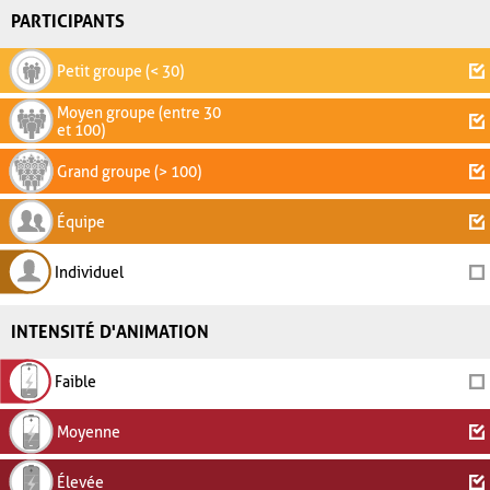
PARTICIPANTS
Petit groupe (< 30)
Moyen groupe (entre 30
et 100)
Grand groupe (> 100)
Équipe
Individuel
INTENSITÉ D'ANIMATION
Faible
Moyenne
Élevée