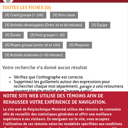
TOUTES LES FICHES (0)
(X) Grand groupe (> 100)
(X) Hors classe
(X) Activités développées (Entre 30 et 60 minutes)
(X) Équipe
(X) Élevée
(X) Petit groupe (< 30)
(X) Moyen groupe (entre 30 et 100)
(X) Moyenne
(X) Activités élaborées (> 60 minutes)
Votre recherche n'a donné aucun résultat
Vérifiez que l'orthographe est correcte.
Supprimez les guillemets autour des expressions pour
rechercher chaque mot séparément.
garage à vélo
retournera
souvent plus de résultat que
"garage à vélo"
.
NOTRE SITE WEB UTILISE DES TÉMOINS AFIN DE
Envisagez d'élargir votre recherche avec
OR
.
garage OR vélo
retournera souvent plus de résultat que
garage à vélo
.
REHAUSSER VOTRE EXPÉRIENCE DE NAVIGATION.
Le site web de Polytechnique Montréal utilise des témoins de connexion
afin de recueillir des statistiques générales et offrir une meilleure
expérience à ses visiteurs. En naviguant sur le site, vous acceptez
l’utilisation de ces témoins selon les modalités spécifiées aux conditions