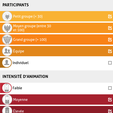
PARTICIPANTS
Petit groupe (< 30)
Moyen groupe (entre 30
et 100)
Grand groupe (> 100)
Équipe
Individuel
INTENSITÉ D'ANIMATION
Faible
Moyenne
Élevée