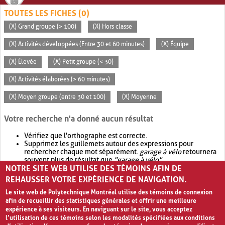
TOUTES LES FICHES (0)
(X) Grand groupe (> 100)
(X) Hors classe
(X) Activités développées (Entre 30 et 60 minutes)
(X) Équipe
(X) Élevée
(X) Petit groupe (< 30)
(X) Activités élaborées (> 60 minutes)
(X) Moyen groupe (entre 30 et 100)
(X) Moyenne
Votre recherche n'a donné aucun résultat
Vérifiez que l'orthographe est correcte.
Supprimez les guillemets autour des expressions pour
rechercher chaque mot séparément.
garage à vélo
retournera
souvent plus de résultat que
"garage à vélo"
.
NOTRE SITE WEB UTILISE DES TÉMOINS AFIN DE
Envisagez d'élargir votre recherche avec
OR
.
garage OR vélo
retournera souvent plus de résultat que
garage à vélo
.
REHAUSSER VOTRE EXPÉRIENCE DE NAVIGATION.
Le site web de Polytechnique Montréal utilise des témoins de connexion
afin de recueillir des statistiques générales et offrir une meilleure
expérience à ses visiteurs. En naviguant sur le site, vous acceptez
l’utilisation de ces témoins selon les modalités spécifiées aux conditions