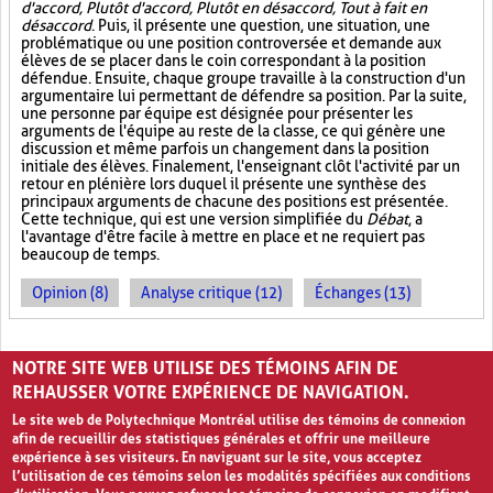
d'accord, Plutôt d'accord, Plutôt en désaccord, Tout à fait en
désaccord
. Puis, il présente une question, une situation, une
problématique ou une position controversée et demande aux
élèves de se placer dans le coin correspondant à la position
défendue. Ensuite, chaque groupe travaille à la construction d'un
argumentaire lui permettant de défendre sa position. Par la suite,
une personne par équipe est désignée pour présenter les
arguments de l'équipe au reste de la classe, ce qui génère une
discussion et même parfois un changement dans la position
initiale des élèves. Finalement, l'enseignant clôt l'activité par un
retour en plénière lors duquel il présente une synthèse des
principaux arguments de chacune des positions est présentée.
Cette technique, qui est une version simplifiée du
Débat
, a
l'avantage d'être facile à mettre en place et ne requiert pas
beaucoup de temps.
Opinion (8)
Analyse critique (12)
Échanges (13)
PAGES
NOTRE SITE WEB UTILISE DES TÉMOINS AFIN DE
1
2
›
»
REHAUSSER VOTRE EXPÉRIENCE DE NAVIGATION.
Le site web de Polytechnique Montréal utilise des témoins de connexion
afin de recueillir des statistiques générales et offrir une meilleure
expérience à ses visiteurs. En naviguant sur le site, vous acceptez
l’utilisation de ces témoins selon les modalités spécifiées aux conditions