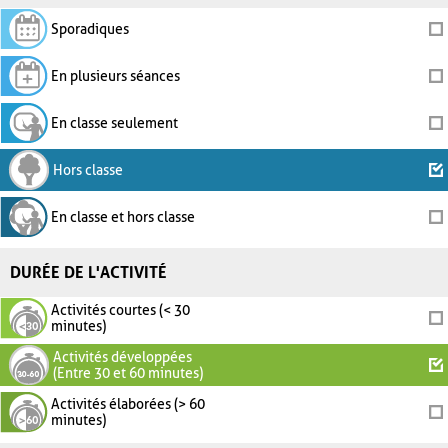
Sporadiques
En plusieurs séances
En classe seulement
Hors classe
En classe et hors classe
DURÉE DE L'ACTIVITÉ
Activités courtes (< 30
minutes)
Activités développées
(Entre 30 et 60 minutes)
Activités élaborées (> 60
minutes)