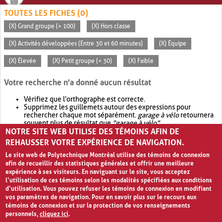
TOUTES LES FICHES (0)
(X) Grand groupe (> 100)
(X) Hors classe
(X) Activités développées (Entre 30 et 60 minutes)
(X) Équipe
(X) Élevée
(X) Petit groupe (< 30)
(X) Faible
Votre recherche n'a donné aucun résultat
Vérifiez que l'orthographe est correcte.
Supprimez les guillemets autour des expressions pour
rechercher chaque mot séparément.
garage à vélo
retournera
souvent plus de résultat que
"garage à vélo"
.
NOTRE SITE WEB UTILISE DES TÉMOINS AFIN DE
Envisagez d'élargir votre recherche avec
OR
.
garage OR vélo
retournera souvent plus de résultat que
garage à vélo
.
REHAUSSER VOTRE EXPÉRIENCE DE NAVIGATION.
Le site web de Polytechnique Montréal utilise des témoins de connexion
afin de recueillir des statistiques générales et offrir une meilleure
expérience à ses visiteurs. En naviguant sur le site, vous acceptez
l’utilisation de ces témoins selon les modalités spécifiées aux conditions
d’utilisation. Vous pouvez refuser les témoins de connexion en modifiant
vos paramètres de navigation. Pour en savoir plus sur le recours aux
témoins de connexion et sur la protection de vos renseignements
personnels,
cliquez ici
.
Avis de confidentialité et conditions d’utilisation