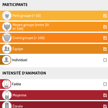
PARTICIPANTS
Petit groupe (< 30)
Moyen groupe (entre 30
et 100)
Grand groupe (> 100)
Équipe
Individuel
INTENSITÉ D'ANIMATION
Faible
Moyenne
Élevée