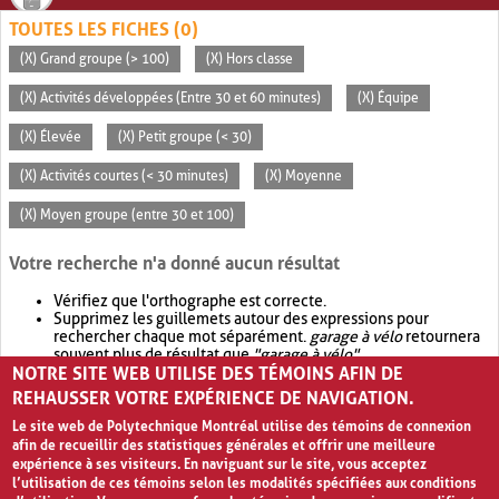
TOUTES LES FICHES (0)
(X) Grand groupe (> 100)
(X) Hors classe
(X) Activités développées (Entre 30 et 60 minutes)
(X) Équipe
(X) Élevée
(X) Petit groupe (< 30)
(X) Activités courtes (< 30 minutes)
(X) Moyenne
(X) Moyen groupe (entre 30 et 100)
Votre recherche n'a donné aucun résultat
Vérifiez que l'orthographe est correcte.
Supprimez les guillemets autour des expressions pour
rechercher chaque mot séparément.
garage à vélo
retournera
souvent plus de résultat que
"garage à vélo"
.
NOTRE SITE WEB UTILISE DES TÉMOINS AFIN DE
Envisagez d'élargir votre recherche avec
OR
.
garage OR vélo
retournera souvent plus de résultat que
garage à vélo
.
REHAUSSER VOTRE EXPÉRIENCE DE NAVIGATION.
Le site web de Polytechnique Montréal utilise des témoins de connexion
afin de recueillir des statistiques générales et offrir une meilleure
expérience à ses visiteurs. En naviguant sur le site, vous acceptez
l’utilisation de ces témoins selon les modalités spécifiées aux conditions