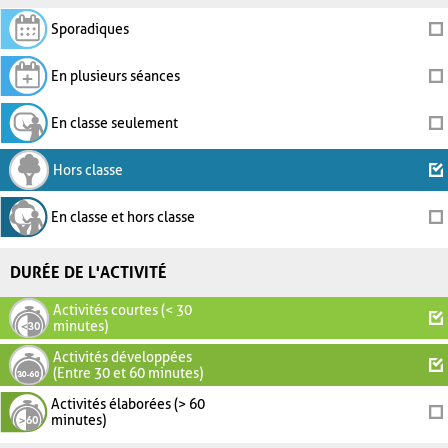
Sporadiques
En plusieurs séances
En classe seulement
Hors classe
En classe et hors classe
DURÉE DE L'ACTIVITÉ
Activités courtes (< 30
minutes)
Activités développées
(Entre 30 et 60 minutes)
Activités élaborées (> 60
minutes)