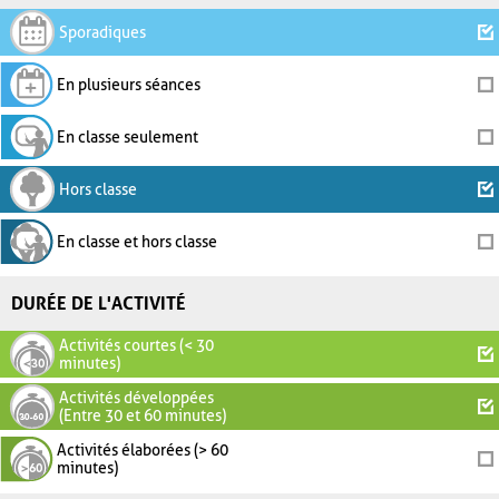
Sporadiques
En plusieurs séances
En classe seulement
Hors classe
En classe et hors classe
DURÉE DE L'ACTIVITÉ
Activités courtes (< 30
minutes)
Activités développées
(Entre 30 et 60 minutes)
Activités élaborées (> 60
minutes)