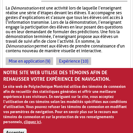
La
Démonstration
est une activité lors de laquelle l’enseignant
réalise une série d’étapes devant les élèves. Il accompagne ses
gestes d’explications et s’assure que tous les élèves ont accès à
l’information transmise. Lors de la démonstration, l’enseignant
engage la participation des élèves en leur posant des questions
ou en leur demandant de formuler des prédictions. Une fois la
démonstration terminée, l’enseignant propose aux élèves un
travail de suivi afin de clore l’activité. En somme, la
Démonstration
permet aux élèves de prendre connaissance d'un
contenu nouveau de manière visuelle et interactive.
Mise en application (9)
Expérience (10)
Observations (4)
NOTRE SITE WEB UTILISE DES TÉMOINS AFIN DE
REHAUSSER VOTRE EXPÉRIENCE DE NAVIGATION.
Le site web de Polytechnique Montréal utilise des témoins de connexion
afin de recueillir des statistiques générales et offrir une meilleure
expérience à ses visiteurs. En naviguant sur le site, vous acceptez
l’utilisation de ces témoins selon les modalités spécifiées aux conditions
d’utilisation. Vous pouvez refuser les témoins de connexion en modifiant
vos paramètres de navigation. Pour en savoir plus sur le recours aux
témoins de connexion et sur la protection de vos renseignements
personnels,
cliquez ici
.
Avis de confidentialité et conditions d’utilisation
Accepter