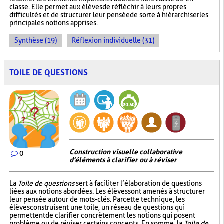
classe. Elle permet aux élèves de réfléchir à leurs propres
difficultés et de structurer leur pensée de sorte à hiérarchiser les
principales notions apprises.
Synthèse (19)
Réflexion individuelle (31)
TOILE DE QUESTIONS
Construction visuelle collaborative
0
d'éléments à clarifier ou à réviser
La
Toile de questions
sert à faciliter l’élaboration de questions
liées aux notions abordées. Les élèves sont amenés à structurer
leur pensée autour de mots-clés. Par cette technique, les
élèves construisent une toile, un réseau de questions qui
permettent de clarifier concrètement les notions qui posent
problème ou de réviser certains concepts. En somme, la
Toile de