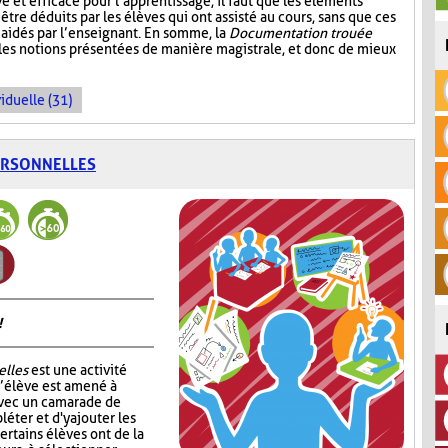
ive et efficace pour l’apprentissage, il faut que les éléments
être déduits par les élèves qui ont assisté au cours, sans que ces
aidés par l’enseignant. En somme, la
Documentation trouée
 les notions présentées de manière magistrale, et donc de mieux
iduelle (31)
ERSONNELLES
!
elles
est une activité
l’élève est amené à
avec un camarade de
léter et d'y ajouter les
ertains élèves ont de la