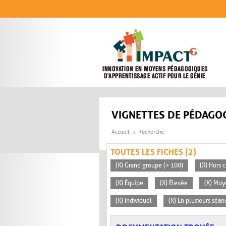
Aller au contenu principal
VIGNETTES DE PÉDAGOG
Accueil
Recherche
TOUTES LES FICHES (2)
(X) Grand groupe (> 100)
(X) Hors c
(X) Équipe
(X) Élevée
(X) Moy
(X) Individuel
(X) En plusieurs séan