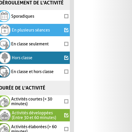
DÉROULEMENT DE L'ACTIVITÉ
Sporadiques
En plusieurs séances
En classe seulement
Hors classe
En classe et hors classe
DURÉE DE L'ACTIVITÉ
Activités courtes (< 30
minutes)
Activités développées
(Entre 30 et 60 minutes)
Activités élaborées (> 60
minutes)