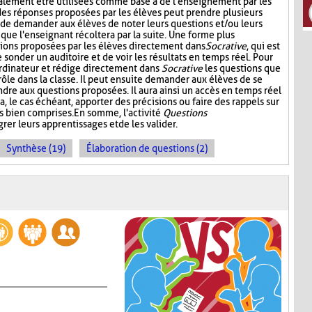
alement être utilisées comme base à de l'enseignement par les
 des réponses proposées par les élèves peut prendre plusieurs
t de demander aux élèves de noter leurs questions et/ou leurs
 que l'enseignant récoltera par la suite. Une forme plus
stions proposées par les élèves directement dans
Socrative
, qui est
onder un auditoire et de voir les résultats en temps réel. Pour
l'ordinateur et rédige directement dans
Socrative
les questions que
 rôle dans la classe. Il peut ensuite demander aux élèves de se
dre aux questions proposées. Il aura ainsi un accès en temps réel
a, le cas échéant, apporter des précisions ou faire des rappels sur
s bien comprises. En somme, l'activité
Questions
rer leurs apprentissages et de les valider.
Synthèse (19)
Élaboration de questions (2)