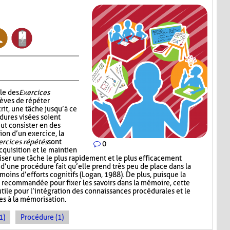
le des
Exercices
èves de répéter
rit, une tâche jusqu’à ce
dures visées soient
ut consister en des
ion d’un exercice, la
ercices répétés
sont
0
cquisition et le maintien
iser une tâche le plus rapidement et le plus efficacement
n d’une procédure fait qu’elle prend très peu de place dans la
oins d’efforts cognitifs (Logan, 1988). De plus, puisque la
 recommandée pour fixer les savoirs dans la mémoire, cette
tile pour l’intégration des connaissances procédurales et le
es à la mémorisation.
1)
Procédure (1)