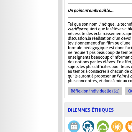
Un point m'embrouille...
Tel que son nom l'indique, la tech
clarifier
requiert que les élèves cibl
nécessite des éclaircissements apr
discussion, la réalisation d'un devoi
le visionnement d'un film ou d'une 
formule pédagogique est donc facil
ne requiert pas beaucoup de temps,
enseignants beaucoup d'informati
des notions par les élèves. En effe
sujets les plus difficiles pour leur
au temps à consacrer à chacun de ce
qu'ils auront à proposer un
Point à c
plus concentrés, et donc à mieux c
Réflexion individuelle (31)
Q
DILEMMES ÉTHIQUES