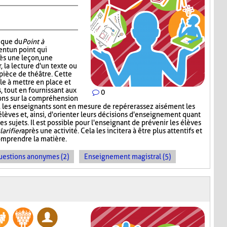
nique du
Point à
ent un point qui
ès une leçon, une
r, la lecture d'un texte ou
pièce de théâtre. Cette
e à mettre en place et
 tout en fournissant aux
0
ons sur la compréhension
t, les enseignants sont en mesure de repérer assez aisément les
s élèves et, ainsi, d'orienter leurs décisions d'enseignement quant
s sujets. Il est possible pour l'enseignant de prévenir les élèves
larifier
après une activité. Cela les incitera à être plus attentifs et
omprendre la matière.
uestions anonymes (2)
Enseignement magistral (5)