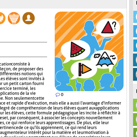
cation
consiste à
 leçon, de proposer des
 différentes notions qui
es élèves sont invités à
r un petit carton fourni
xercice terminé, les
lications de la vie
0
ue. Non seulement cette
ace et rapide d'exécution, mais elle a aussi l'avantage d'informer
degré de compréhension de leurs élèves quant aux applications
our les élèves, cette formule pédagogique les incite à réfléchir à
es et, par conséquent, à associer les concepts nouvellement
s, ce qui renforce leurs apprentissages. De plus, elle leur
ertinence de ce qu'ils apprennent, ce qui rend leurs
 augmente leur intérêt pour la matière et leur motivation à