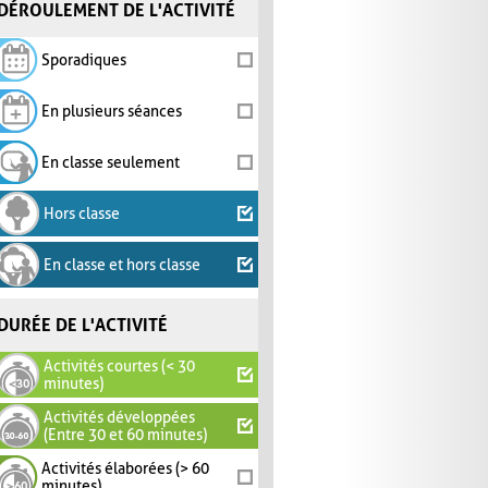
DÉROULEMENT DE L'ACTIVITÉ
Sporadiques
En plusieurs séances
En classe seulement
Hors classe
En classe et hors classe
DURÉE DE L'ACTIVITÉ
Activités courtes (< 30
minutes)
Activités développées
(Entre 30 et 60 minutes)
Activités élaborées (> 60
minutes)