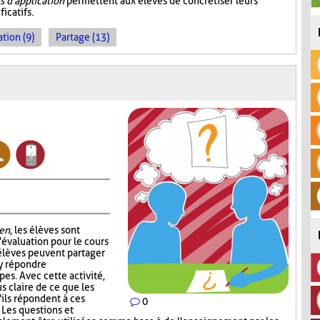
 d'application
permettent aux élèves de concrétiser leurs
icatifs.
tion (9)
Partage (13)
en
, les élèves sont
'évaluation pour le cours
 élèves peuvent partager
 y répondre
es. Avec cette activité,
s claire de ce que les
'ils répondent à ces
0
. Les questions et