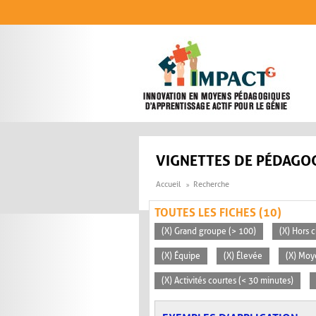
Aller au contenu principal
VIGNETTES DE PÉDAGOG
Accueil
Recherche
TOUTES LES FICHES (10)
(X) Grand groupe (> 100)
(X) Hors c
(X) Équipe
(X) Élevée
(X) Moy
(X) Activités courtes (< 30 minutes)