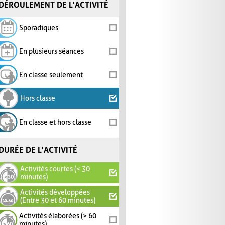
DÉROULEMENT DE L'ACTIVITÉ
Sporadiques
En plusieurs séances
En classe seulement
Hors classe
En classe et hors classe
DURÉE DE L'ACTIVITÉ
Activités courtes (< 30
minutes)
Activités développées
(Entre 30 et 60 minutes)
Activités élaborées (> 60
minutes)