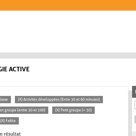
IE ACTIVE
lasse
(X) Activités développées (Entre 30 et 60 minutes)
en groupe (entre 30 et 100)
(X) Petit groupe (< 30)
(X) Faible
n résultat