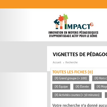
Aller au contenu principal
VIGNETTES DE PÉDAGOG
Accueil
Recherche
TOUTES LES FICHES (0)
(X) Grand groupe (> 100)
(X) Hors c
(X) Équipe
(X) Élevée
(X) Moy
(X) Activités courtes (< 30 minutes)
Votre recherche n'a donné aucu