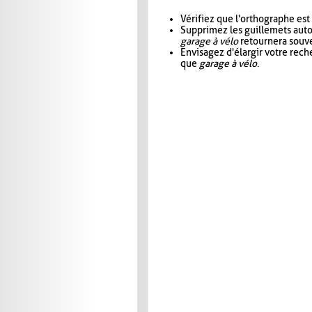
Vérifiez que l'orthographe est
Supprimez les guillemets aut
garage à vélo
retournera souve
Envisagez d'élargir votre rec
que
garage à vélo
.