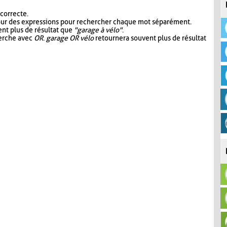
 correcte.
our des expressions pour rechercher chaque mot séparément.
nt plus de résultat que
"garage à vélo"
.
herche avec
OR
.
garage OR vélo
retournera souvent plus de résultat