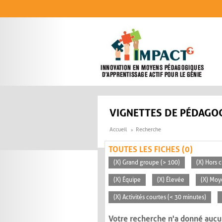
Aller au contenu principal
VIGNETTES DE PÉDAGOG
Accueil
Recherche
TOUTES LES FICHES (0)
(X) Grand groupe (> 100)
(X) Hors c
(X) Équipe
(X) Élevée
(X) Moy
(X) Activités courtes (< 30 minutes)
Votre recherche n'a donné aucu