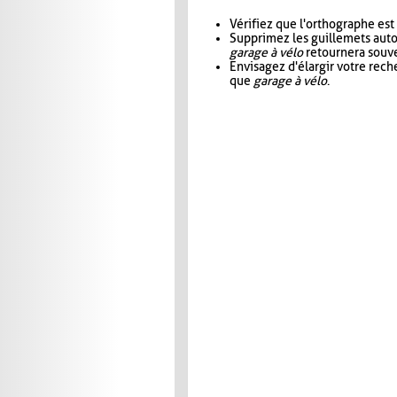
Vérifiez que l'orthographe est
Supprimez les guillemets aut
garage à vélo
retournera souve
Envisagez d'élargir votre rec
que
garage à vélo
.