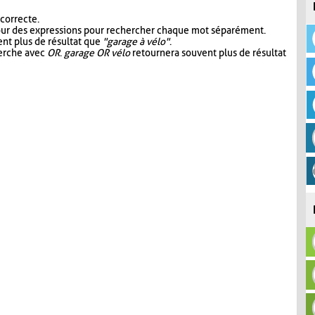
 correcte.
our des expressions pour rechercher chaque mot séparément.
nt plus de résultat que
"garage à vélo"
.
herche avec
OR
.
garage OR vélo
retournera souvent plus de résultat