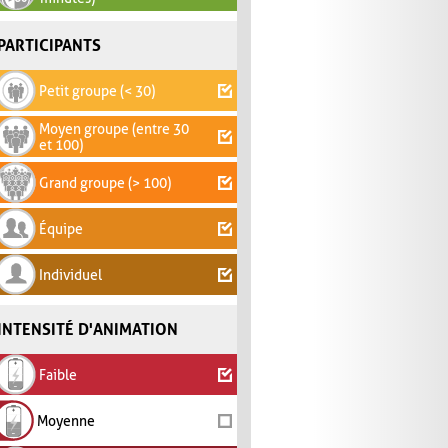
PARTICIPANTS
Petit groupe (< 30)
Moyen groupe (entre 30
et 100)
Grand groupe (> 100)
Équipe
Individuel
INTENSITÉ D'ANIMATION
Faible
Moyenne