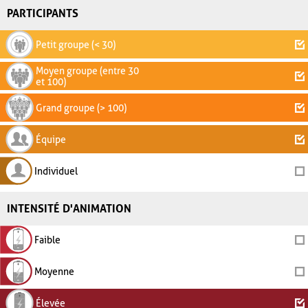
PARTICIPANTS
Petit groupe (< 30)
Moyen groupe (entre 30
et 100)
Grand groupe (> 100)
Équipe
Individuel
INTENSITÉ D'ANIMATION
Faible
Moyenne
Élevée