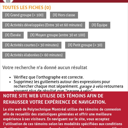
TOUTES LES FICHES (0)
(X) Grand groupe (> 100)
(X) Hors classe
(X) Activités développées (Entre 30 et 60 minutes)
(X) Équipe
(X) Élevée
(X) Moyen groupe (entre 30 et 100)
(X) Activités courtes (< 30 minutes)
(X) Petit groupe (< 30)
(X) Activités élaborées (> 60 minutes)
Votre recherche n'a donné aucun résultat
Vérifiez que l'orthographe est correcte.
Supprimez les guillemets autour des expressions pour
rechercher chaque mot séparément.
garage à vélo
retournera
souvent plus de résultat que
"garage à vélo"
.
NOTRE SITE WEB UTILISE DES TÉMOINS AFIN DE
Envisagez d'élargir votre recherche avec
OR
.
garage OR vélo
retournera souvent plus de résultat que
garage à vélo
.
REHAUSSER VOTRE EXPÉRIENCE DE NAVIGATION.
Le site web de Polytechnique Montréal utilise des témoins de connexion
afin de recueillir des statistiques générales et offrir une meilleure
expérience à ses visiteurs. En naviguant sur le site, vous acceptez
l’utilisation de ces témoins selon les modalités spécifiées aux conditions