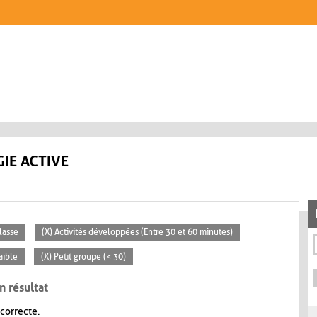
IE ACTIVE
lasse
(X) Activités développées (Entre 30 et 60 minutes)
aible
(X) Petit groupe (< 30)
n résultat
 correcte.