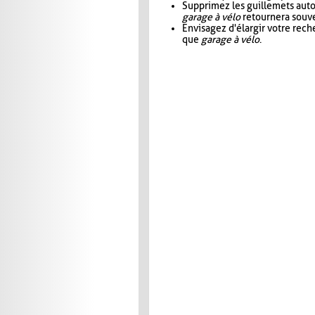
Supprimez les guillemets aut
garage à vélo
retournera souve
Envisagez d'élargir votre rec
que
garage à vélo
.