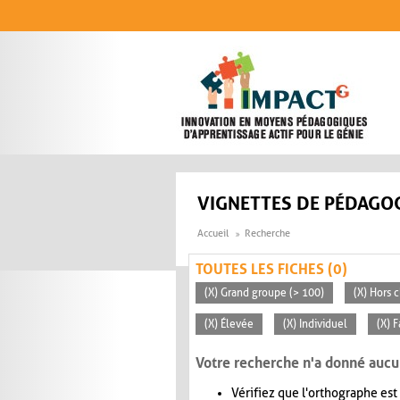
Aller au contenu principal
VIGNETTES DE PÉDAGOG
Accueil
Recherche
TOUTES LES FICHES (0)
(X) Grand groupe (> 100)
(X) Hors c
(X) Élevée
(X) Individuel
(X) F
Votre recherche n'a donné aucu
Vérifiez que l'orthographe est