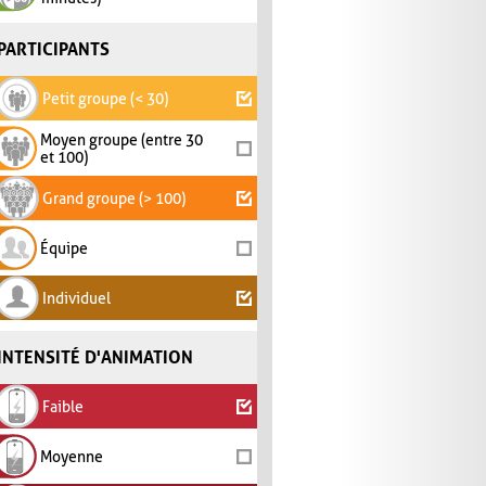
PARTICIPANTS
Petit groupe (< 30)
Moyen groupe (entre 30
et 100)
Grand groupe (> 100)
Équipe
Individuel
INTENSITÉ D'ANIMATION
Faible
Moyenne