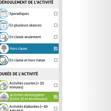
DÉROULEMENT DE L'ACTIVITÉ
Sporadiques
En plusieurs séances
En classe seulement
Hors classe
En classe et hors classe
DURÉE DE L'ACTIVITÉ
Activités courtes (< 30
minutes)
Activités développées
(Entre 30 et 60 minutes)
Activités élaborées (> 60
minutes)