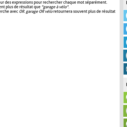
our des expressions pour rechercher chaque mot séparément.
nt plus de résultat que
"garage à vélo"
.
herche avec
OR
.
garage OR vélo
retournera souvent plus de résultat