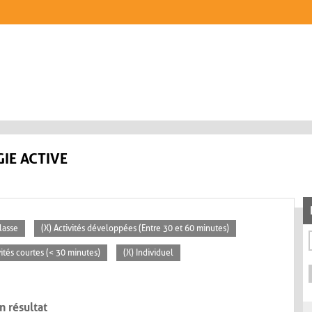
IE ACTIVE
lasse
(X) Activités développées (Entre 30 et 60 minutes)
vités courtes (< 30 minutes)
(X) Individuel
n résultat