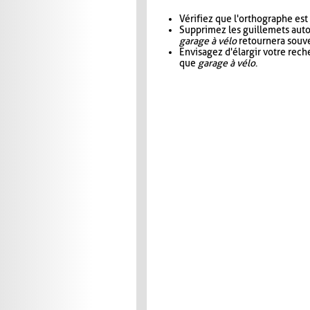
Vérifiez que l'orthographe est
Supprimez les guillemets aut
garage à vélo
retournera souve
Envisagez d'élargir votre rec
que
garage à vélo
.