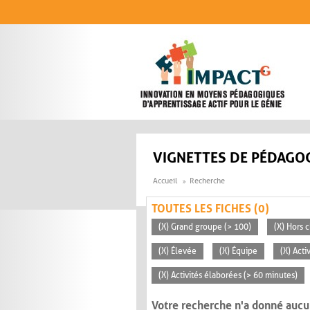
Aller au contenu principal
VIGNETTES DE PÉDAGOG
Accueil
Recherche
TOUTES LES FICHES (0)
(X) Grand groupe (> 100)
(X) Hors c
(X) Élevée
(X) Équipe
(X) Acti
(X) Activités élaborées (> 60 minutes)
Votre recherche n'a donné aucu