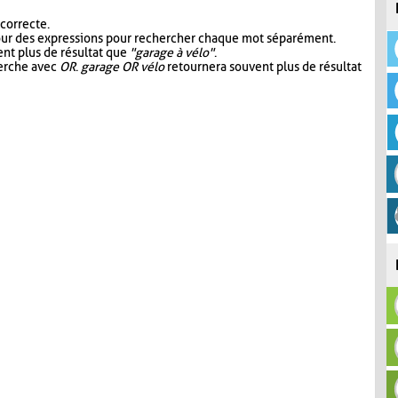
 correcte.
our des expressions pour rechercher chaque mot séparément.
nt plus de résultat que
"garage à vélo"
.
herche avec
OR
.
garage OR vélo
retournera souvent plus de résultat