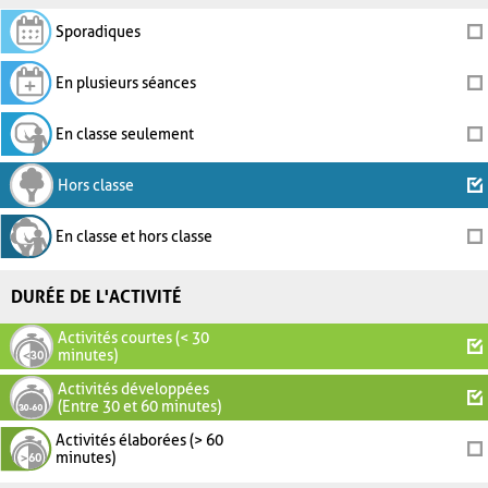
Sporadiques
En plusieurs séances
En classe seulement
Hors classe
En classe et hors classe
DURÉE DE L'ACTIVITÉ
Activités courtes (< 30
minutes)
Activités développées
(Entre 30 et 60 minutes)
Activités élaborées (> 60
minutes)