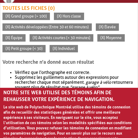
TOUTES LES FICHES (0)
(X) Grand groupe (> 100)
(X) Hors classe
(X) Activités développées (Entre 30 et 60 minutes)
(X) Élevée
(X) Équipe
(X) Activités courtes (< 30 minutes)
(X) Moyenne
(X) Petit groupe (< 30)
(X) Individuel
Votre recherche n'a donné aucun résultat
Vérifiez que l'orthographe est correcte.
Supprimez les guillemets autour des expressions pour
rechercher chaque mot séparément.
garage à vélo
retournera
souvent plus de résultat que
"garage à vélo"
.
NOTRE SITE WEB UTILISE DES TÉMOINS AFIN DE
Envisagez d'élargir votre recherche avec
OR
.
garage OR vélo
retournera souvent plus de résultat que
garage à vélo
.
REHAUSSER VOTRE EXPÉRIENCE DE NAVIGATION.
Le site web de Polytechnique Montréal utilise des témoins de connexion
afin de recueillir des statistiques générales et offrir une meilleure
expérience à ses visiteurs. En naviguant sur le site, vous acceptez
l’utilisation de ces témoins selon les modalités spécifiées aux conditions
d’utilisation. Vous pouvez refuser les témoins de connexion en modifiant
vos paramètres de navigation. Pour en savoir plus sur le recours aux