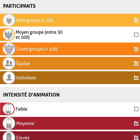
PARTICIPANTS
Petit groupe (< 30)
Moyen groupe (entre 30
et 100)
Grand groupe (> 100)
Équipe
Individuel
INTENSITÉ D'ANIMATION
Faible
Moyenne
Élevée