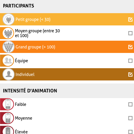
PARTICIPANTS
Petit groupe (< 30)
Moyen groupe (entre 30
et 100)
Grand groupe (> 100)
Équipe
Individuel
INTENSITÉ D'ANIMATION
Faible
Moyenne
Élevée