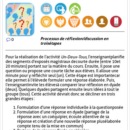
Processus de réflexion/discussion en
0
trois étapes
Pour la réalisation de l'activité
Un-Deux-Tous
, l'enseignant planifie
des segments d'exposés magistraux de courte durée (entre 10 et
20 minutes) portant sur la matière du cours. Ensuite, il pose une
question ou propose une courte tâche aux élèves. Il alloue une
minute pour y réfléchir seul (un). Cette étape est importante car
elle permet à l'élève de formuler une réponse élaborée. Puis,
l'enseignant invite les élèves à comparer leur réflexion en dyade
(deux). Quelques dyades partagent ensuite leurs idées à tout le
groupe (tous). Cette activité devrait donc se décliner en trois
grandes étapes :
Formulation d'une réponse individuelle à la question posée
Formulation d’une réponse en dyade (partage de la
réponse avec un coéquipier, écoute attentive de sa
réponse et création d'une nouvelle réponse plus élaborée
compte tenu de la mise en commun)