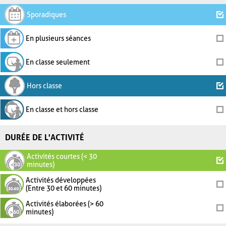
Sporadiques
En plusieurs séances
En classe seulement
Hors classe
En classe et hors classe
DURÉE DE L'ACTIVITÉ
Activités courtes (< 30
minutes)
Activités développées
(Entre 30 et 60 minutes)
Activités élaborées (> 60
minutes)