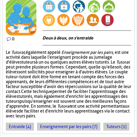
Deux à deux, on s'entraide
0
Le
Tutorat
, également appelé
Enseignement par les pairs
, est une
activité dans laquelle l'enseignant procède au jumelage
d'élèves tuteurs à un ou quelques autres élèves tutorés. Le
Tutorat
peut prendre plusieurs formes. Cependant, quelle qu'elle soit, des
élèves sont sollicités pour enseigner à d'autres élèves. Le couple
tuteur-tutoré doit être formé en tenant compte des forces des
apprenants, de leurs différentes compétences et de tout autre
facteur susceptible d'avoir des répercussions sur la qualité de leur
contact. Cette technique permet de faciliter l'apprentissage des
élèves tutorés, mais également d'enrichir les apprentissages des
tuteurs puisqu'enseigner est souvent une des meilleures façons
d'apprendre. En somme, le
Tutorat
est une activité permettant aux
élèves de faciliter et d'enrichir leurs apprentissages via le contact
avec leurs pairs.
Entraide (4)
Enseignement par les pairs (7)
Tuteurs (1)