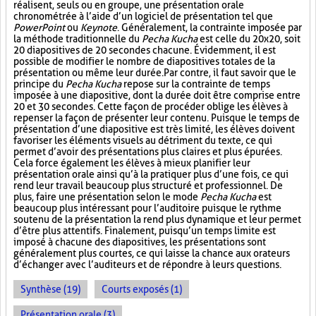
réalisent, seuls ou en groupe, une présentation orale
chronométrée à l’aide d’un logiciel de présentation tel que
PowerPoint
ou
Keynote
. Généralement, la contrainte imposée par
la méthode traditionnelle du
Pecha Kucha
est celle du 20x20, soit
20 diapositives de 20 secondes chacune. Évidemment, il est
possible de modifier le nombre de diapositives totales de la
présentation ou même leur durée. Par contre, il faut savoir que le
principe du
Pecha Kucha
repose sur la contrainte de temps
imposée à une diapositive, dont la durée doit être comprise entre
20 et 30 secondes. Cette façon de procéder oblige les élèves à
repenser la façon de présenter leur contenu. Puisque le temps de
présentation d’une diapositive est très limité, les élèves doivent
favoriser les éléments visuels au détriment du texte, ce qui
permet d’avoir des présentations plus claires et plus épurées.
Cela force également les élèves à mieux planifier leur
présentation orale ainsi qu’à la pratiquer plus d’une fois, ce qui
rend leur travail beaucoup plus structuré et professionnel. De
plus, faire une présentation selon le mode
Pecha Kucha
est
beaucoup plus intéressant pour l’auditoire puisque le rythme
soutenu de la présentation la rend plus dynamique et leur permet
d’être plus attentifs. Finalement, puisqu’un temps limite est
imposé à chacune des diapositives, les présentations sont
généralement plus courtes, ce qui laisse la chance aux orateurs
d’échanger avec l’auditeurs et de répondre à leurs questions.
Synthèse (19)
Courts exposés (1)
Présentation orale (3)