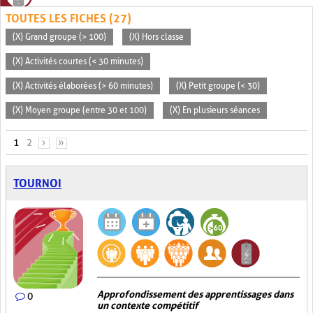
TOUTES LES FICHES (27)
(X) Grand groupe (> 100)
(X) Hors classe
(X) Activités courtes (< 30 minutes)
(X) Activités élaborées (> 60 minutes)
(X) Petit groupe (< 30)
(X) Moyen groupe (entre 30 et 100)
(X) En plusieurs séances
PAGES
1
2
›
»
TOURNOI
Approfondissement des apprentissages dans
0
un contexte compétitif