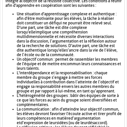
intégré à l'objectif de la réussite collective. Les conditions à réunir
afin d'apprendre en coopération sont les suivantes :
Une situation d'apprentissage complexe et authentique :
afin d'être motivante pour les élèves, la tâche à réaliser
doit constituer un défi qui ne pourrait être relevé seul.
D'une part, une tâche est dite complexe
lorsqu'elle implique une compréhension
multidimensionnelle et nécessite diverses interactions
dans la discussion, l’argumentation et la réflexion autour
de la recherche de solutions. D'autre part, une tâche est
dite authentique lorsqu'elle s’ancre dans la vie de l’élève,
de l’école ou de la communauté.
Un objectif commun : permet de rassembler les membres
de l'équipe et de mettre en commun leurs connaissances et
leurs talents.
L'interdépendance et la responsabilisation : chaque
membre du groupe s’engage à mettre ses forces
individuelles à contribution dans l’atteinte de l’objectif et
engage sa responsabilité envers les autres membres du
groupe et par rapport à lui-même, en tant qu’apprenant.
L'hétérogénéité des groupes : bâtir des équipes de sorte à
ce que les forces au sein du groupe soient diversifiées et
complémentaires.
La communication : afin d'atteindre leur objectif commun,
les élèves devront favoriser l'écoute active et tirer profit de
leurs compétences en matière d’argumentation
et d’expression de leurs idées (ou de leur désaccord).