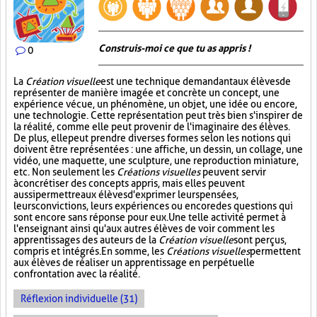
Construis-moi ce que tu as appris !
0
La
Création visuelle
est une technique demandant aux élèves de
représenter de manière imagée et concrète un concept, une
expérience vécue, un phénomène, un objet, une idée ou encore,
une technologie. Cette représentation peut très bien s'inspirer de
la réalité, comme elle peut provenir de l'imaginaire des élèves.
De plus, elle peut prendre diverses formes selon les notions qui
doivent être représentées : une affiche, un dessin, un collage, une
vidéo, une maquette, une sculpture, une reproduction miniature,
etc. Non seulement les
Créations visuelles
peuvent servir
à concrétiser des concepts appris, mais elles peuvent
aussi permettre aux élèves d'exprimer leurs pensées,
leurs convictions, leurs expériences ou encore des questions qui
sont encore sans réponse pour eux. Une telle activité permet à
l'enseignant ainsi qu'aux autres élèves de voir comment les
apprentissages des auteurs de la
Création visuelle
sont perçus,
compris et intégrés. En somme, les
Créations visuelles
permettent
aux élèves de réaliser un apprentissage en perpétuelle
confrontation avec la réalité.
Réflexion individuelle (31)