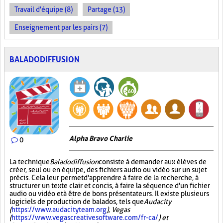
Travail d'équipe (8)
Partage (13)
Enseignement par les pairs (7)
BALADODIFFUSION
Alpha Bravo Charlie
0
La technique
Baladodiffusion
consiste à demander aux élèves de
créer, seul ou en équipe, des fichiers audio ou vidéo sur un sujet
précis. Cela leur permet d'apprendre à faire de la recherche, à
structurer un texte clair et concis, à faire la séquence d'un fichier
audio ou vidéo et à être de bons présentateurs. Il existe plusieurs
logiciels de production de balados, tels que
Audacity
(
https://www.audacityteam.org
), Vegas
(
https://www.vegascreativesoftware.com/fr-ca/
) et