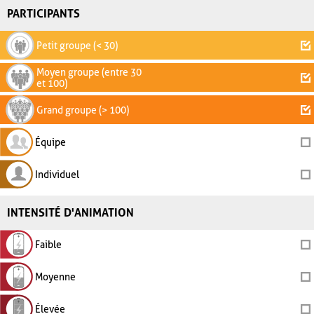
PARTICIPANTS
Petit groupe (< 30)
Moyen groupe (entre 30
et 100)
Grand groupe (> 100)
Équipe
Individuel
INTENSITÉ D'ANIMATION
Faible
Moyenne
Élevée