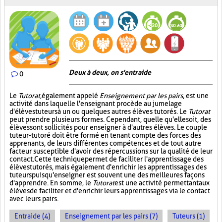
Deux à deux, on s'entraide
0
Le
Tutorat
, également appelé
Enseignement par les pairs
, est une
activité dans laquelle l'enseignant procède au jumelage
d'élèves tuteurs à un ou quelques autres élèves tutorés. Le
Tutorat
peut prendre plusieurs formes. Cependant, quelle qu'elle soit, des
élèves sont sollicités pour enseigner à d'autres élèves. Le couple
tuteur-tutoré doit être formé en tenant compte des forces des
apprenants, de leurs différentes compétences et de tout autre
facteur susceptible d'avoir des répercussions sur la qualité de leur
contact. Cette technique permet de faciliter l'apprentissage des
élèves tutorés, mais également d'enrichir les apprentissages des
tuteurs puisqu'enseigner est souvent une des meilleures façons
d'apprendre. En somme, le
Tutorat
est une activité permettant aux
élèves de faciliter et d'enrichir leurs apprentissages via le contact
avec leurs pairs.
Entraide (4)
Enseignement par les pairs (7)
Tuteurs (1)