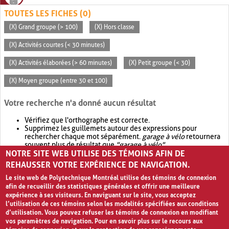
TOUTES LES FICHES (0)
(X) Grand groupe (> 100)
(X) Hors classe
(X) Activités courtes (< 30 minutes)
(X) Activités élaborées (> 60 minutes)
(X) Petit groupe (< 30)
(X) Moyen groupe (entre 30 et 100)
Votre recherche n'a donné aucun résultat
Vérifiez que l'orthographe est correcte.
Supprimez les guillemets autour des expressions pour
rechercher chaque mot séparément.
garage à vélo
retournera
souvent plus de résultat que
"garage à vélo"
.
NOTRE SITE WEB UTILISE DES TÉMOINS AFIN DE
Envisagez d'élargir votre recherche avec
OR
.
garage OR vélo
retournera souvent plus de résultat que
garage à vélo
.
REHAUSSER VOTRE EXPÉRIENCE DE NAVIGATION.
Le site web de Polytechnique Montréal utilise des témoins de connexion
afin de recueillir des statistiques générales et offrir une meilleure
expérience à ses visiteurs. En naviguant sur le site, vous acceptez
l’utilisation de ces témoins selon les modalités spécifiées aux conditions
d’utilisation. Vous pouvez refuser les témoins de connexion en modifiant
vos paramètres de navigation. Pour en savoir plus sur le recours aux