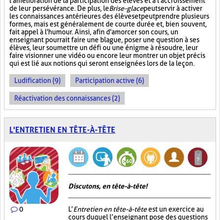
l'amélioration de la participation des élèves et à l'accroissement
de leur persévérance. De plus, le
Brise-glace
peut servir à activer
les connaissances antérieures des élèves et peut prendre plusieurs
formes, mais est généralement de courte durée et, bien souvent,
fait appel à l'humour. Ainsi, afin d'amorcer son cours, un
enseignant pourrait faire une blague, poser une question à ses
élèves, leur soumettre un défi ou une énigme à résoudre, leur
faire visionner une vidéo ou encore leur montrer un objet précis
qui est lié aux notions qui seront enseignées lors de la leçon.
Ludification (9)
Participation active (6)
Réactivation des connaissances (2)
L'ENTRETIEN EN TÊTE-À-TÊTE
Discutons, en tête-à-tête!
0
L’
Entretien en tête-à-tête
est un exercice au
cours duquel l’enseignant pose des questions