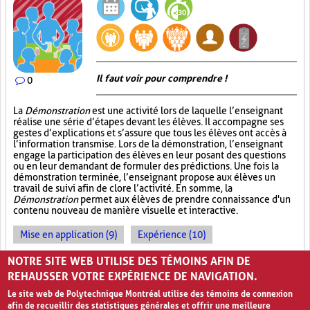
Il faut voir pour comprendre !
0
La
Démonstration
est une activité lors de laquelle l’enseignant
réalise une série d’étapes devant les élèves. Il accompagne ses
gestes d’explications et s’assure que tous les élèves ont accès à
l’information transmise. Lors de la démonstration, l’enseignant
engage la participation des élèves en leur posant des questions
ou en leur demandant de formuler des prédictions. Une fois la
démonstration terminée, l’enseignant propose aux élèves un
travail de suivi afin de clore l’activité. En somme, la
Démonstration
permet aux élèves de prendre connaissance d'un
contenu nouveau de manière visuelle et interactive.
Mise en application (9)
Expérience (10)
Observations (4)
NOTRE SITE WEB UTILISE DES TÉMOINS AFIN DE
REHAUSSER VOTRE EXPÉRIENCE DE NAVIGATION.
Le site web de Polytechnique Montréal utilise des témoins de connexion
afin de recueillir des statistiques générales et offrir une meilleure