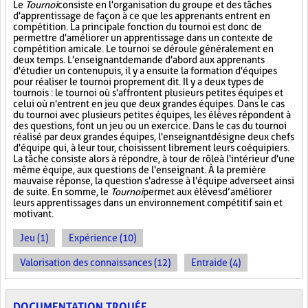
Le
Tournoi
consiste en l'organisation du groupe et des tâches
d'apprentissage de façon à ce que les apprenants entrent en
compétition. La principale fonction du tournoi est donc de
permettre d'améliorer un apprentissage dans un contexte de
compétition amicale. Le tournoi se déroule généralement en
deux temps. L'enseignant demande d'abord aux apprenants
d'étudier un contenu puis, il y a ensuite la formation d'équipes
pour réaliser le tournoi proprement dit. Il y a deux types de
tournois : le tournoi où s'affrontent plusieurs petites équipes et
celui où n'entrent en jeu que deux grandes équipes. Dans le cas
du tournoi avec plusieurs petites équipes, les élèves répondent à
des questions, font un jeu ou un exercice. Dans le cas du tournoi
réalisé par deux grandes équipes, l'enseignant désigne deux chefs
d'équipe qui, à leur tour, choisissent librement leurs coéquipiers.
La tâche consiste alors à répondre, à tour de rôle à l'intérieur d'une
même équipe, aux questions de l'enseignant. À la première
mauvaise réponse, la question s'adresse à l'équipe adverse et ainsi
de suite. En somme, le
Tournoi
permet aux élèves d’améliorer
leurs apprentissages dans un environnement compétitif sain et
motivant.
Jeu (1)
Expérience (10)
Valorisation des connaissances (12)
Entraide (4)
DOCUMENTATION TROUÉE