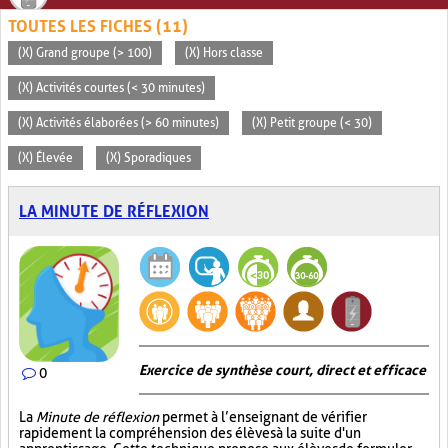
TOUTES LES FICHES (11)
(X) Grand groupe (> 100)
(X) Hors classe
(X) Activités courtes (< 30 minutes)
(X) Activités élaborées (> 60 minutes)
(X) Petit groupe (< 30)
(X) Élevée
(X) Sporadiques
LA MINUTE DE RÉFLEXION
Exercice de synthèse court, direct et efficace
0
La
Minute de réflexion
permet à l’enseignant de vérifier
rapidement la compréhension des élèves à la suite d'un