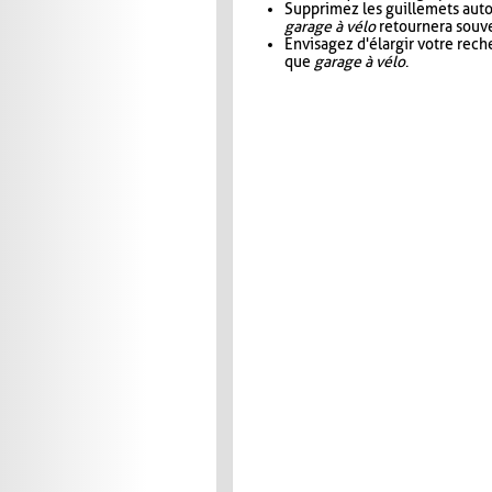
Supprimez les guillemets aut
garage à vélo
retournera souve
Envisagez d'élargir votre rec
que
garage à vélo
.