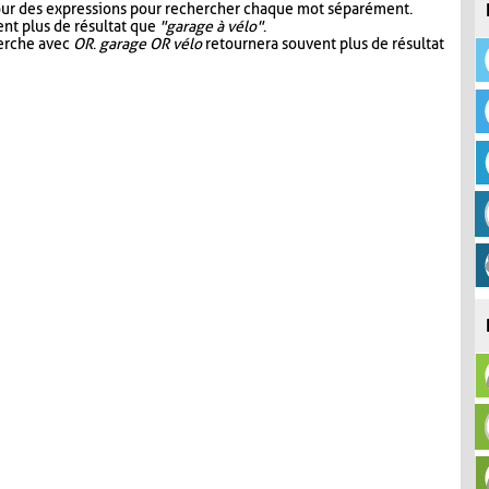
our des expressions pour rechercher chaque mot séparément.
nt plus de résultat que
"garage à vélo"
.
herche avec
OR
.
garage OR vélo
retournera souvent plus de résultat