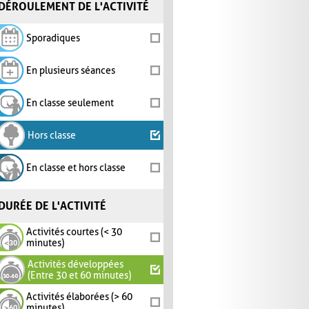
DÉROULEMENT DE L'ACTIVITÉ
Sporadiques
En plusieurs séances
En classe seulement
Hors classe
En classe et hors classe
DURÉE DE L'ACTIVITÉ
Activités courtes (< 30
minutes)
Activités développées
(Entre 30 et 60 minutes)
Activités élaborées (> 60
minutes)