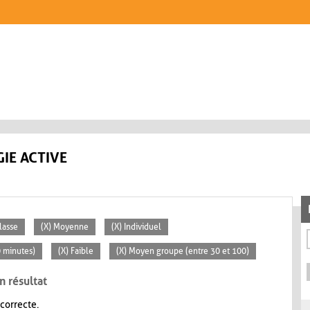
IE ACTIVE
lasse
(X) Moyenne
(X) Individuel
0 minutes)
(X) Faible
(X) Moyen groupe (entre 30 et 100)
n résultat
 correcte.