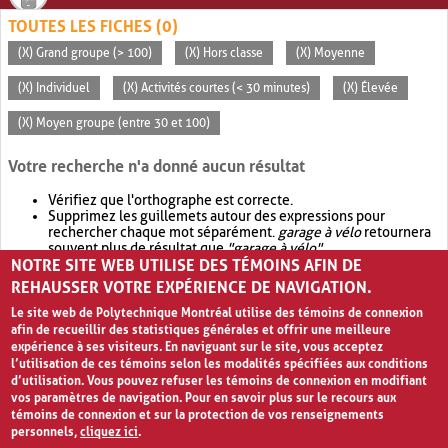
TOUTES LES FICHES (0)
(X) Grand groupe (> 100)
(X) Hors classe
(X) Moyenne
(X) Individuel
(X) Activités courtes (< 30 minutes)
(X) Élevée
(X) Moyen groupe (entre 30 et 100)
Votre recherche n'a donné aucun résultat
Vérifiez que l'orthographe est correcte.
Supprimez les guillemets autour des expressions pour
rechercher chaque mot séparément.
garage à vélo
retournera
souvent plus de résultat que
"garage à vélo"
.
NOTRE SITE WEB UTILISE DES TÉMOINS AFIN DE
Envisagez d'élargir votre recherche avec
OR
.
garage OR vélo
retournera souvent plus de résultat que
garage à vélo
.
REHAUSSER VOTRE EXPÉRIENCE DE NAVIGATION.
Le site web de Polytechnique Montréal utilise des témoins de connexion
afin de recueillir des statistiques générales et offrir une meilleure
expérience à ses visiteurs. En naviguant sur le site, vous acceptez
l’utilisation de ces témoins selon les modalités spécifiées aux conditions
d’utilisation. Vous pouvez refuser les témoins de connexion en modifiant
vos paramètres de navigation. Pour en savoir plus sur le recours aux
témoins de connexion et sur la protection de vos renseignements
personnels,
cliquez ici
.
Avis de confidentialité et conditions d’utilisation