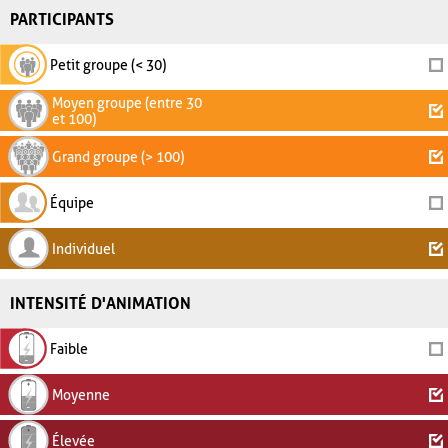
PARTICIPANTS
Petit groupe (< 30)
Moyen groupe (entre 30
et 100)
Grand groupe (> 100)
Équipe
Individuel
INTENSITÉ D'ANIMATION
Faible
Moyenne
Élevée