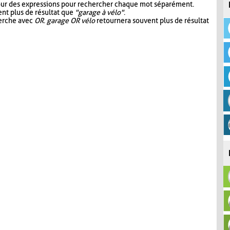
our des expressions pour rechercher chaque mot séparément.
nt plus de résultat que
"garage à vélo"
.
herche avec
OR
.
garage OR vélo
retournera souvent plus de résultat