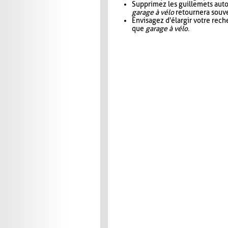
Supprimez les guillemets aut
garage à vélo
retournera souve
Envisagez d'élargir votre rec
que
garage à vélo
.