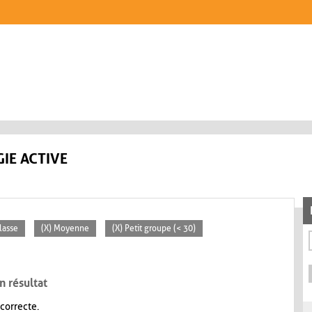
IE ACTIVE
lasse
(X) Moyenne
(X) Petit groupe (< 30)
n résultat
 correcte.