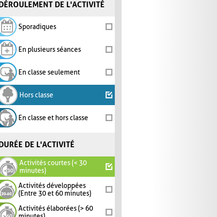
DÉROULEMENT DE L'ACTIVITÉ
Sporadiques
En plusieurs séances
En classe seulement
Hors classe
En classe et hors classe
DURÉE DE L'ACTIVITÉ
Activités courtes (< 30
minutes)
Activités développées
(Entre 30 et 60 minutes)
Activités élaborées (> 60
minutes)