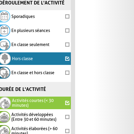
DÉROULEMENT DE L'ACTIVITÉ
Sporadiques
En plusieurs séances
En classe seulement
Hors classe
En classe et hors classe
DURÉE DE L'ACTIVITÉ
Activités courtes (< 30
minutes)
Activités développées
(Entre 30 et 60 minutes)
Activités élaborées (> 60
minutes)