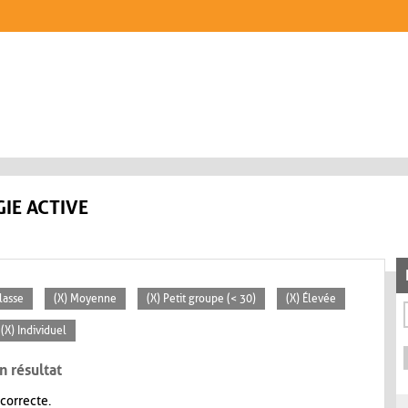
IE ACTIVE
lasse
(X) Moyenne
(X) Petit groupe (< 30)
(X) Élevée
(X) Individuel
n résultat
 correcte.