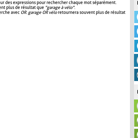
our des expressions pour rechercher chaque mot séparément.
nt plus de résultat que
"garage à vélo"
.
herche avec
OR
.
garage OR vélo
retournera souvent plus de résultat