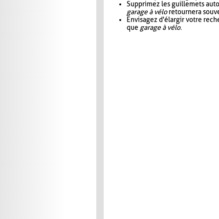
Supprimez les guillemets aut
garage à vélo
retournera souve
Envisagez d'élargir votre rec
que
garage à vélo
.