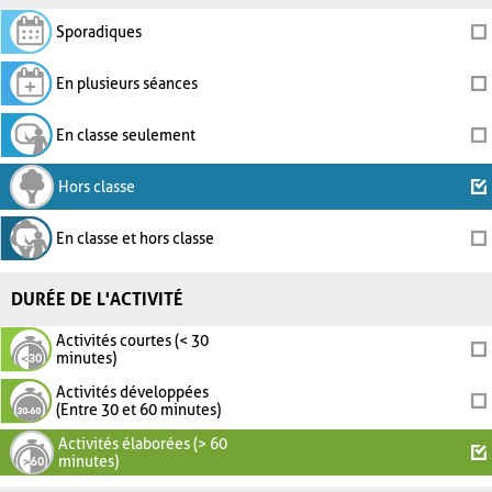
Sporadiques
En plusieurs séances
En classe seulement
Hors classe
En classe et hors classe
DURÉE DE L'ACTIVITÉ
Activités courtes (< 30
minutes)
Activités développées
(Entre 30 et 60 minutes)
Activités élaborées (> 60
minutes)