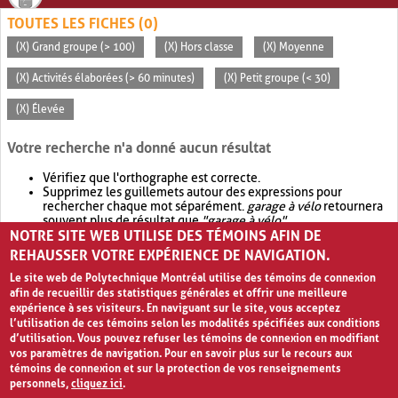
TOUTES LES FICHES (0)
(X) Grand groupe (> 100)
(X) Hors classe
(X) Moyenne
(X) Activités élaborées (> 60 minutes)
(X) Petit groupe (< 30)
(X) Élevée
Votre recherche n'a donné aucun résultat
Vérifiez que l'orthographe est correcte.
Supprimez les guillemets autour des expressions pour
rechercher chaque mot séparément.
garage à vélo
retournera
souvent plus de résultat que
"garage à vélo"
.
NOTRE SITE WEB UTILISE DES TÉMOINS AFIN DE
Envisagez d'élargir votre recherche avec
OR
.
garage OR vélo
retournera souvent plus de résultat que
garage à vélo
.
REHAUSSER VOTRE EXPÉRIENCE DE NAVIGATION.
Le site web de Polytechnique Montréal utilise des témoins de connexion
afin de recueillir des statistiques générales et offrir une meilleure
expérience à ses visiteurs. En naviguant sur le site, vous acceptez
l’utilisation de ces témoins selon les modalités spécifiées aux conditions
d’utilisation. Vous pouvez refuser les témoins de connexion en modifiant
vos paramètres de navigation. Pour en savoir plus sur le recours aux
témoins de connexion et sur la protection de vos renseignements
personnels,
cliquez ici
.
Avis de confidentialité et conditions d’utilisation