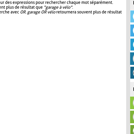
our des expressions pour rechercher chaque mot séparément.
nt plus de résultat que
"garage à vélo"
.
herche avec
OR
.
garage OR vélo
retournera souvent plus de résultat