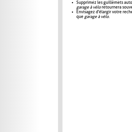
Supprimez les guillemets aut
garage à vélo
retournera souve
Envisagez d'élargir votre rec
que
garage à vélo
.