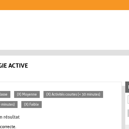
IE ACTIVE
lasse
(X) Moyenne
(X) Activités courtes (< 30 minutes)
0 minutes)
(X) Faible
n résultat
 correcte.