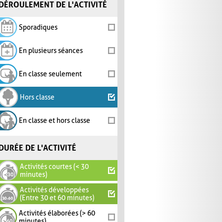
DÉROULEMENT DE L'ACTIVITÉ
Sporadiques
En plusieurs séances
En classe seulement
Hors classe
En classe et hors classe
DURÉE DE L'ACTIVITÉ
Activités courtes (< 30
minutes)
Activités développées
(Entre 30 et 60 minutes)
Activités élaborées (> 60
minutes)