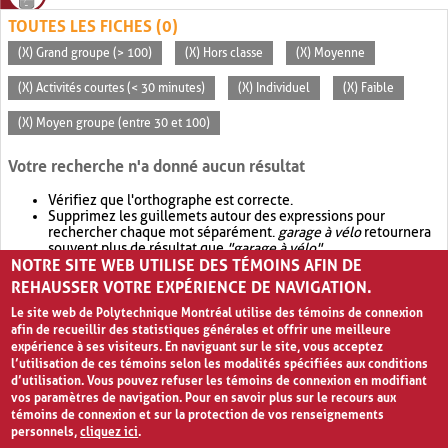
TOUTES LES FICHES (0)
(X) Grand groupe (> 100)
(X) Hors classe
(X) Moyenne
(X) Activités courtes (< 30 minutes)
(X) Individuel
(X) Faible
(X) Moyen groupe (entre 30 et 100)
Votre recherche n'a donné aucun résultat
Vérifiez que l'orthographe est correcte.
Supprimez les guillemets autour des expressions pour
rechercher chaque mot séparément.
garage à vélo
retournera
souvent plus de résultat que
"garage à vélo"
.
NOTRE SITE WEB UTILISE DES TÉMOINS AFIN DE
Envisagez d'élargir votre recherche avec
OR
.
garage OR vélo
retournera souvent plus de résultat que
garage à vélo
.
REHAUSSER VOTRE EXPÉRIENCE DE NAVIGATION.
Le site web de Polytechnique Montréal utilise des témoins de connexion
afin de recueillir des statistiques générales et offrir une meilleure
expérience à ses visiteurs. En naviguant sur le site, vous acceptez
l’utilisation de ces témoins selon les modalités spécifiées aux conditions
d’utilisation. Vous pouvez refuser les témoins de connexion en modifiant
vos paramètres de navigation. Pour en savoir plus sur le recours aux
témoins de connexion et sur la protection de vos renseignements
personnels,
cliquez ici
.
Avis de confidentialité et conditions d’utilisation