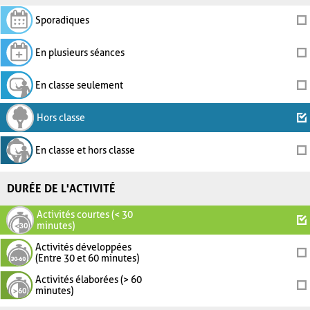
Sporadiques
En plusieurs séances
En classe seulement
Hors classe
En classe et hors classe
DURÉE DE L'ACTIVITÉ
Activités courtes (< 30
minutes)
Activités développées
(Entre 30 et 60 minutes)
Activités élaborées (> 60
minutes)